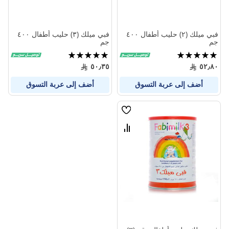
فبي ميلك (٢) حليب أطفال ٤٠٠
فبي ميلك (٣) حليب أطفال ٤٠٠
جم
جم
تقييم:
تقييم:
100%
100%
٥٠٫٣٥
٥٢٫٨٠
أضف إلى عربة التسوق
أضف إلى عربة التسوق
قائمة
الامنيات
قارن
بين
المنتجات