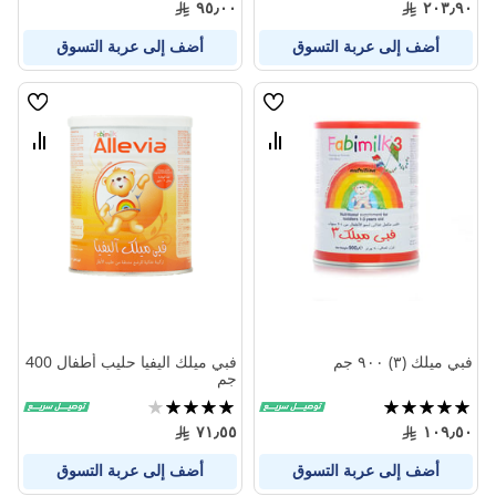
٩٥٫٠٠
٢٠٣٫٩٠
أضف إلى عربة التسوق
أضف إلى عربة التسوق
قائمة
قائمة
الامنيات
الامنيا
قارن
قارن
بين
بين
المنتجات
المنتج
فبي ميلك (٣) ٩٠٠ جم
فبي ميلك اليفيا حليب أطفال 400
جم
تقييم:
تقييم:
80%
100%
٧١٫٥٥
١٠٩٫٥٠
أضف إلى عربة التسوق
أضف إلى عربة التسوق