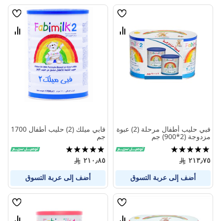
قائمة
قائمة
الامنيات
الامنيا
قارن
قارن
بين
بين
المنتجات
المنتج
فبي حليب أطفال مرحلة (2) عبوة
فابي ميلك (2) حليب أطفال 1700
مزدوجة (2*900) جم
جم
تقييم:
تقييم:
100%
100%
٢١٠٫٨٥
٢١٣٫٧٥
أضف إلى عربة التسوق
أضف إلى عربة التسوق
قائمة
قائمة
الامنيات
الامنيا