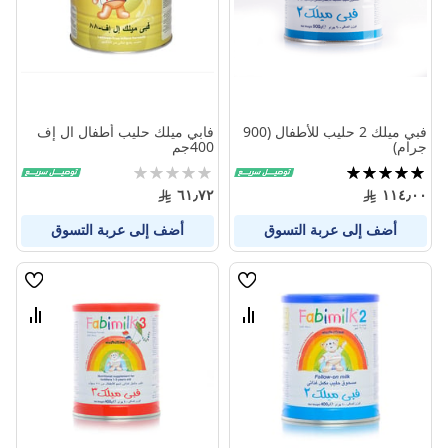
فبي ميلك 2 حليب للأطفال (900
فابي ميلك حليب أطفال ال إف
جرام)
400جم
تقييم:
Rating:
0%
100%
٦١٫٧٢
١١٤٫٠٠
أضف إلى عربة التسوق
أضف إلى عربة التسوق
قائمة
قائمة
الامنيات
الامنيا
قارن
قارن
بين
بين
المنتجات
المنتج