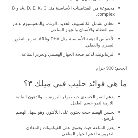
مجموعة من الفيتامينات الأساسية مثل A، D، E، K، C، وB-
complex.
معادن تشمل الكالسيوم، الحديد، الزنك، والمغنيسيوم لدعم
نمو العظام والأسنان والجهاز المناعي.
الأحماض الدهنية الأساسية مثل DHA وARA لتعزيز التطور
البصري والعقلي.
البريبايوتيك لدعم صحة الجهاز الهضمي وتعزيز المناعة.
الحجم: 900 جرام
ما هي فوائد حليب فبي ميلك ٣؟
يدعم النمو الجسدي حيث يوفر البروتينات والدهون النباتية
اللازمة لنمو جسم الطفل.
يحسن الهضم حيث يحتوي على اللاكتوز، وهو سهل الهضم
للرضع.
يعزز المناعة حيث يحتوي على الفيتامينات والمعادن
الضرورية لدعم الجهاز المناعي.