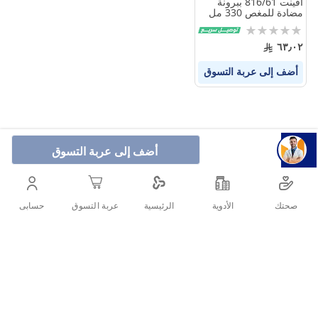
أفينت 816/61 ببرونة
مضادة للمغص 330 مل
Rating:
0%
٦٣٫٠٢
أضف إلى عربة التسوق
أضف إلى عربة التسوق
صحتك
الأدوية
حسابى
الرئيسية
عربة التسوق