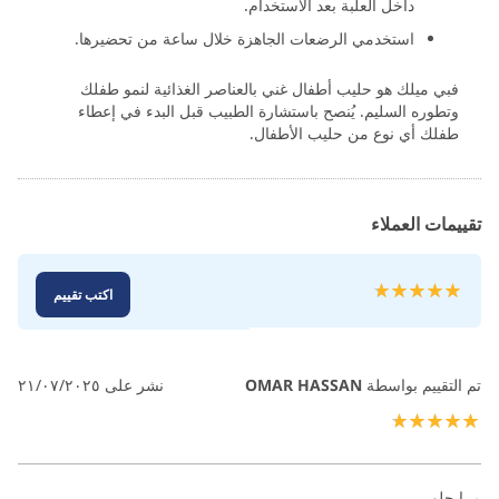
داخل العلبة بعد الاستخدام.
استخدمي الرضعات الجاهزة خلال ساعة من تحضيرها.
فبي ميلك هو حليب أطفال غني بالعناصر الغذائية لنمو طفلك
وتطوره السليم. يُنصح باستشارة الطبيب قبل البدء في إعطاء
طفلك أي نوع من حليب الأطفال.
تقييمات العملاء
تقييم:
اكتب تقييم
100
100
% of
تم التقييم بواسطة
OMAR HASSAN
نشر على
٢١/٠٧/٢٠٢٥
100%
مرا حلو