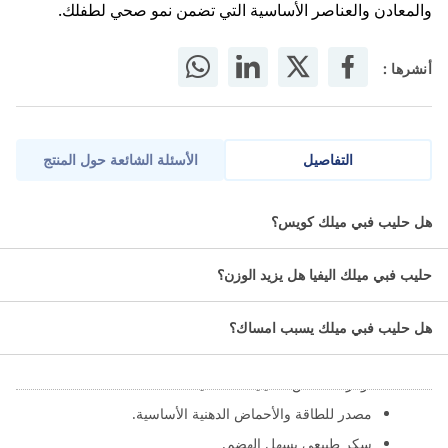
والمعادن والعناصر الأساسية التي تضمن نمو صحي لطفلك.
أنشرها :
التفاصيل
الأسئلة الشائعة حول المنتج
حليب فبي ميلك 3 هو حليب يدعم النمو الجسدي والعقلي لطفلك
هل حليب فبي ميلك كويس؟
بفضل احتوائه على جميع العناصر الغذائية الأساسية اللازمة
للحفاظ على حيوية الطفل وتطوره.
حليب فبي ميلك اليفيا هل يزيد الوزن؟
معلومات عن حليب fabimilk 3:
هل حليب فبي ميلك يسبب امساك؟
المكونات:
توفر الأحماض الأمينية الأساسية.
مصدر للطاقة والأحماض الدهنية الأساسية.
سكر طبيعي يسهل الهضم.