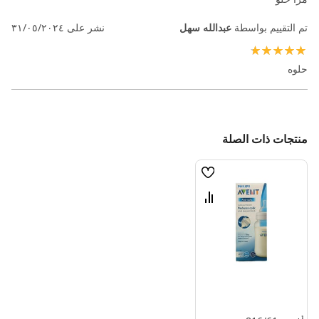
تم التقييم بواسطة
عبدالله سهل
نشر على
٣١/٠٥/٢٠٢٤
100%
حلوه
منتجات ذات الصلة
قائمة
الامنيات
قارن
بين
المنتجات