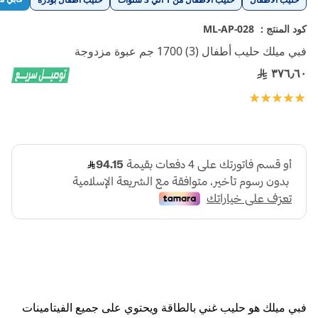
إلى
بداية
كود المنتج :
ML-AP-028
معرض
فبي ميلك حليب أطفال (3) 1700 جم عبوة مزدوجة
الصور
٣٧٦٫٦٠
تقييم:
100
100
% of
فبي ميلك هو حليب غني بالطاقة ويحتوي على جميع الفيتامينات