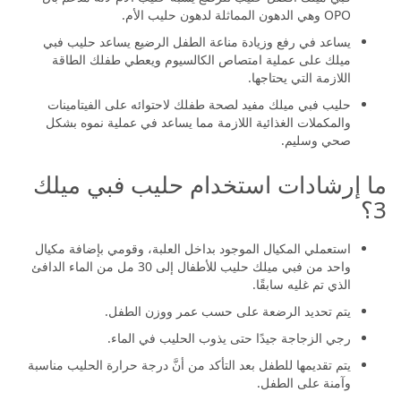
فبي ميلك أفضل حليب للرضع يشبه حليب الأم لأنه مدعم بال
OPO وهي الدهون المماثلة لدهون حليب الأم.
يساعد في رفع وزيادة مناعة الطفل الرضيع يساعد حليب فبي
ميلك على عملية امتصاص الكالسيوم ويعطي طفلك الطاقة
اللازمة التي يحتاجها.
حليب فبي ميلك مفيد لصحة طفلك لاحتوائه على الفيتامينات
والمكملات الغذائية اللازمة مما يساعد في عملية نموه بشكل
صحي وسليم.
ما إرشادات استخدام حليب فبي ميلك
3؟
استعملي المكيال الموجود بداخل العلبة، وقومي بإضافة مكيال
واحد من فبي ميلك حليب للأطفال إلى 30 مل من الماء الدافئ
الذي تم غليه سابقًا.
يتم تحديد الرضعة على حسب عمر ووزن الطفل.
رجي الزجاجة جيدًا حتى يذوب الحليب في الماء.
يتم تقديمها للطفل بعد التأكد من أنَّ درجة حرارة الحليب مناسبة