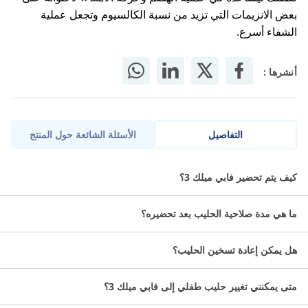
لطفلك ليساعده في عملية الهضم وحركة الأمعاء، لاحتوائه على
بعض الانزيمات التي تزيد من نسبة الكالسيوم وتجعل عملية
الشفاء أسرع.
أنشرها :
التفاصيل
الأسئلة الشائعة حول المنتج
يقدم فبي ميلك 2 حلًا غذائيًا متكاملًا للأطفال في المرحلة العمرية من 6
كيف يتم تحضير فابي ميلك 3؟
إلى 12 شهرًا، حيث يحتوي على جميع العناصر الغذائية الضرورية لدعم نمو
طفلك الجسماني والعقلي.
ما هي مدة صلاحية الحليب بعد تحضيره؟
ما مواصفات حليت فبي ميلك 3؟
هل يمكن إعادة تسخين الحليب؟
حليب بودرة.
متى يمكنني تغيير حليب طفلي إلى فابي ميلك 3؟
مناسب لنمو الطفل من عمر سنة إلى 3 سنوات.