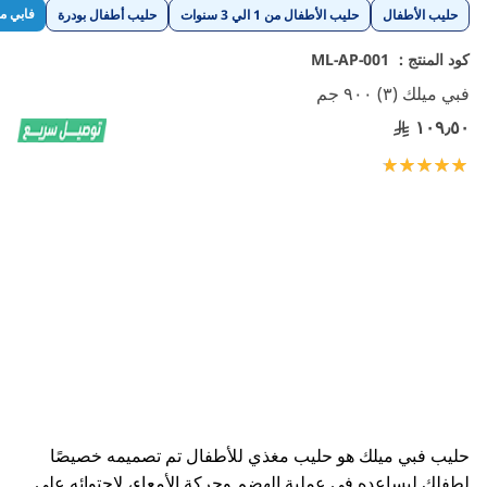
تخطي
فابي م
حليب الأطفال
حليب الأطفال من 1 الي 3 سنوات
حليب أطفال بودرة
إلى
بداية
كود المنتج :
ML-AP-001
معرض
فبي ميلك (٣) ٩٠٠ جم
الصور
١٠٩٫٥٠
تقييم:
100
100
% of
حليب فبي ميلك هو حليب مغذي للأطفال تم تصميمه خصيصًا