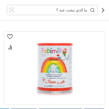
خطي
لى
لمحتوى
انتقل
إلى
النهاية
معرض
الصور