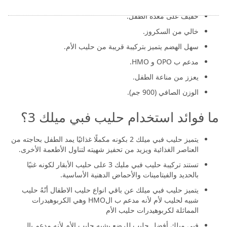
تركيبة مشتقة من حليب الأبقار.
خفيف على معدة الطفل.
خالي من السكروز.
سهل الهضم يتميز بتركيبة قريبة من حليب الأم.
مدعم ب OPO و HMO.
يعزز من مناعة الطفل.
الوزن الصافي (900 جم).
ما فوائد استخدام حليب فبي ميلك 3؟
يتميز حليب فبي ميلك 2 بكونه مكملًا غذائيًا يمد الطفل بحاجته من
العناصر الغذائية ويزيد من تحفيز شهيته لتناول الأطعمة الأخرى.
تستند تركيبة حليب فبي مليك 3 على حليب الأبقار لكونه غنيًا
بالحديد والفيتامينات والأحماض الدهنية الأساسية.
يتميز حليب فبي ميلك عن باقي انواع حليب الاطفال أنّهُ حليب
شبيه لحليب لأم لأنه مدعم ب الHMO وهي الكربوهيدرات
المماثلة لكربوهيدرات حليب الأم