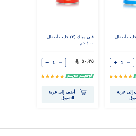
ميلك (٢) حليب أطفال
فبي ميلك (٣) حليب أطفال
٤٠٠ جم
٥٠٫٣٥
تقييم:
تقييم:
100%
100%
إلى عربة
أضف إلى عربة
سوق
التسوق