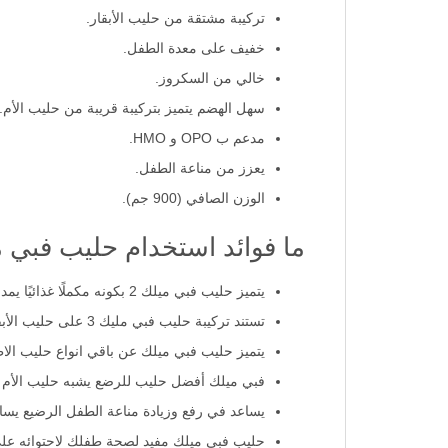
مناسب لنمو الطفل من عمر سنة إلى 3 سنوات.
تركيبة مشتقة من حليب الأبقار.
خفيف على معدة الطفل.
خالي من السكروز.
سهل الهضم يتميز بتركيبة قريبة من حليب الأم.
مدعم ب OPO و HMO.
يعزز من مناعة الطفل.
الوزن الصافي (900 جم).
ما فوائد استخدام حليب فبي مي
يتميز حليب فبي ميلك 2 بكونه مكملًا غذائيًا يمد الطفل بحاجته من العناصر الغذائية ويزيد من تحفيز شهيته لتناول الأطعمة الأخرى.
تستند تركيبة حليب فبي مليك 3 على حليب الأبقار لكونه غنيًا بالحديد والفيتامينات والأحماض الدهنية الأساسية.
يتميز حليب فبي ميلك عن باقي انواع حليب الاطفال أنّهُ حليب شبيه لحليب 
فبي ميلك أفضل حليب للرضع يشبه حليب الأم لأنه مدعم بال OPO وهي الدهون الم
يساعد في رفع وزيادة مناعة الطفل الرضيع يسا