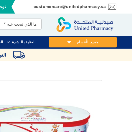
customercare@unitedpharmacy.sa
توصي
تخطي
إلى
المحتوى
جميع الأقسام
العناية بالبشرة
ال
الت
انتقل
إلى
النهاية
معرض
الصور