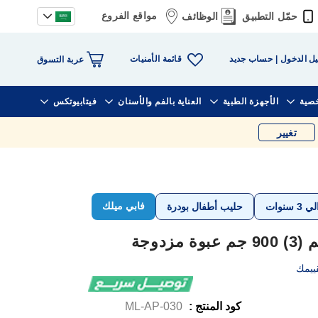
مواقع الفروع
حمّل التطبيق
الوظائف
قائمة الأمنيات
ل الدخول
حساب جديد
عربة التسوق
خصية
الأجهزة الطبية
العناية بالفم والأسنان
فيتابيوتكس
تغيير
فابي ميلك
حليب أطفال بودرة
دوجة
ييمك
كود المنتج :
ML-AP-030