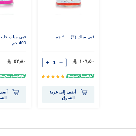
فبي ميلك (٣) ٩٠٠ جم
400 جم
٥٢٫٨٠
١٠٩٫٥٠
تقييم:
100%
أضف إلى عربة
أضف 
التسوق
التس