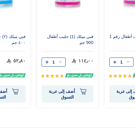
فبي ميلك حليب أطفال رقم 1
فبي ميلك (1) حليب أطفال
فبي 
900 جم
٤٠٠ جم
٥٢٫٨٠
١١٤٫٠٠
تقييم:
تقييم:
100%
100%
إلى عربة
أضف إلى عربة
أضف 
وق
التسوق
الت