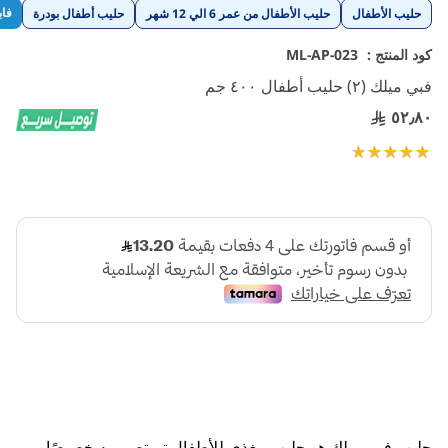
تخطي
فاب
حليب الأطفال
حليب الأطفال من عمر 6 الي 12 شهر
حليب أطفال بودرة
إلى
بداية
كود المنتج :
ML-AP-023
معرض
فبي ميلك (٢) حليب أطفال ٤٠٠ جم
الصور
٥٢٫٨٠
تقييم:
100
100
% of
حليب فبي ميلك هو حليب مغذي للأطفال تم تصميمه خصيصًا