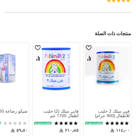
100%
منتجات ذات الصلة
قائمة
قائمة
الامنيات
الامنيات
قارن
قارن
بين
بين
المنتجات
المنتجات
فبي ميلك 2 حليب
فابي ميلك (2) حليب
شيكو رضاعة 150 مل
للأطفال (900 جرام)
أطفال 1700 جم
تقييم:
تقييم:
Rating:
0%
100%
100%
٥٩٫٨٠
٢١٠٫٨٥
١١٤٫٠٠