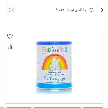
خطي
لى
لمحتوى
انتقل
إلى
النهاية
معرض
الصور