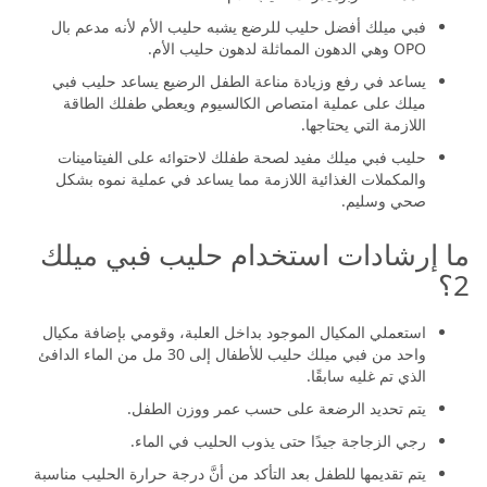
فبي ميلك أفضل حليب للرضع يشبه حليب الأم لأنه مدعم بال
OPO وهي الدهون المماثلة لدهون حليب الأم.
يساعد في رفع وزيادة مناعة الطفل الرضيع يساعد حليب فبي
ميلك على عملية امتصاص الكالسيوم ويعطي طفلك الطاقة
اللازمة التي يحتاجها.
حليب فبي ميلك مفيد لصحة طفلك لاحتوائه على الفيتامينات
والمكملات الغذائية اللازمة مما يساعد في عملية نموه بشكل
صحي وسليم.
ما إرشادات استخدام حليب فبي ميلك
2؟
استعملي المكيال الموجود بداخل العلبة، وقومي بإضافة مكيال
واحد من فبي ميلك حليب للأطفال إلى 30 مل من الماء الدافئ
الذي تم غليه سابقًا.
يتم تحديد الرضعة على حسب عمر ووزن الطفل.
رجي الزجاجة جيدًا حتى يذوب الحليب في الماء.
يتم تقديمها للطفل بعد التأكد من أنَّ درجة حرارة الحليب مناسبة