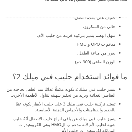
تركيبة مشتقة من حليب الأبقار.
خفيف على معدة الطفل.
خالي من السكروز.
سهل الهضم يتميز بتركيبة قريبة من حليب الأم.
مدعم ب OPO و HMO.
يعزز من مناعة الطفل.
الوزن الصافي (900 جم).
ما فوائد استخدام حليب فبي ميلك 2؟
يتميز حليب فبي ميلك 2 بكونه مكملًا غذائيًا يمد الطفل بحاجته من
العناصر الغذائية ويزيد من تحفيز شهيته لتناول الأطعمة الأخرى.
تستند تركيبة حليب فبي مليك 3 على حليب الأبقار لكونه غنيًا
بالحديد والفيتامينات والأحماض الدهنية الأساسية.
يتميز حليب فبي ميلك عن باقي انواع حليب الاطفال أنّهُ حليب
شبيه لحليب لأم لأنه مدعم ب الHMO وهي الكربوهيدرات
المماثلة لكربوهيدرات حليب الأم