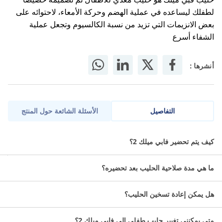
لطفلك ليساعده في عملية الهضم وحركة الأمعاء، لاحتوائه على
بعض الانزيمات التي تزيد من نسبة الكالسيوم وتجعل عملية
الشفاء أسرع
أنشرها :
التفاصيل
الأسئلة الشائعة حول المنتج
يقدم فبي ميلك 2 حلًا غذائيًا متكاملًا للأطفال في المرحلة العمرية من 6
كيف يتم تحضير فابي ميلك 2؟
إلى 12 شهرًا، حيث يحتوي على جميع العناصر الغذائية الضرورية لدعم نمو
طفلك الجسماني والعقلي.
ما هي مدة صلاحية الحليب بعد تحضيره؟
ما مواصفات حليت فبي ميلك 2؟
هل يمكن إعادة تسخين الحليب؟
حليب بودرة.
متى يمكنني تغيير حليب طفلي إلى فابي ميلك 2؟
مناسب لنمو الطفل من عمر 6 إلى 12 شهر.