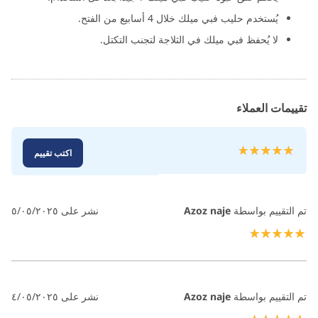
يُستخدم حليب فبي ميلك خلال 4 أسابيع من الفتح.
لا يُحفظ فبي ميلك في الثلاجة لتجنب التكتل.
تقييمات العملاء
تقييم:
اكتب تقييم
100
100
% of
تم التقييم بواسطة
Azoz naje
نشر على
٥/٠٥/٢٠٢٥
100%
تم التقييم بواسطة
Azoz naje
نشر على
٤/٠٥/٢٠٢٥