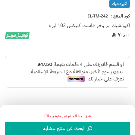
تخطي
أكيو تشيك
إلى
بداية
كود المنتج :
EL-TM-242
معرض
اكيوتشيك ابر وخز فاست كليكس 102 ابرة
الصور
٧٠٫٠٠
عذرًا، هذا المنتج غير متوفر حاليًا
إبر فاست كليكس 102 ابرة من اكيوتشيك لتسهيل عملية الوخز
ابحث عن منتج مشابه
وتقليل الألم في قياس الجلوكو