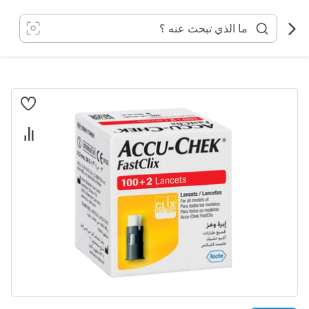
خطي
لى
لمحتوى
انتقل
إلى
النهاية
معرض
الصور