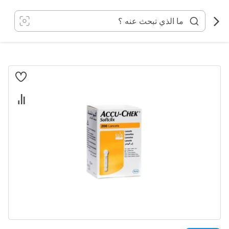
خطي
لى
لمحتوى
انتقل
إلى
النهاية
معرض
الصور