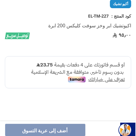
تخطي
أكيو تشيك
إلى
بداية
كود المنتج :
EL-TM-227
معرض
اكيوتشيك ابر وخز سوفت كليكس 200 ابرة
الصور
٩٥٫٠٠
أكيوتشيك سوفت كليكس 200 إبرة لقياس السكر بسهولة ودقة،
أضف إلى عربة التسوق
وخز غير مؤلم ومعقم بالكامل