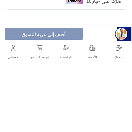
أضف إلى عربة التسوق
كاندريل أقراص تحلية هي مُحلي اصطناعي حلو 600 مرة من
السكر، مما يعني أنك تحتاج إلى كمية قليلة لتحلية طعامك
صحتك
الأدوية
حسابى
الرئيسية
عربة التسوق
وشرابك.
أنشرها :
التفاصيل
الأسئلة الشائعة حول المنتج
كاندريل أقراص تحلية مصنوعة من السكرالوز، وهو مُحلي
هل سكر الدايت سويتال له اضرار؟
اصطناعي آمن للاستهلاك البشري بكميات معتدلة.