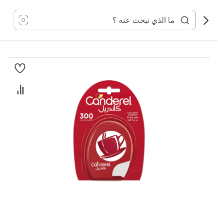
خطي
لى
لمحتوى
انتقل
إلى
النهاية
معرض
الصور