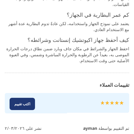
القياسات.
كم عمر البطارية في الجهاز؟
يعتمد على نموذج الجهاز واستخدامه، لكن عادةً تدوم البطارية عدة أشهر
مع الاستخدام العادي.
كيف أحفظ جهاز اكيوتشيك إنستانت وشرائطه؟
احفظ الجهاز والشرائط في مكان جاف وبارد ضمن نطاق درجات الحرارة
الموصى به، بعيداً عن الرطوبة والحرارة المباشرة وشمس، وفي العبوة
الأصلية حتى وقت الاستخدام.
تقييمات العملاء
تقييم:
اكتب تقييم
100
100
% of
تم التقييم بواسطة
ayman
نشر على
٢/٠٣/٢٠٢٦