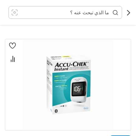
خطي
لى
لمحتوى
انتقل
إلى
النهاية
معرض
الصور