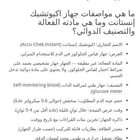
ما هي مواصفات جهاز اكيوتشيك
إنستانت وما هي مادته الفعالة
والتصنيف الدوائي؟
الاسم التجاري: اكيوتشيك إنستانت (Accu-Chek Instant).
الغرض: جهاز قياس الجلوكوز في الدم للاستخدام المنزلي.
المادة الفعالة: غير مطبقة — الجهاز جهاز تشخيصي يعتمد على
شرائط اختبار لقياس الجلوكوز، ولا يحتوي على مادة دوائية تدخل
الجسم.
التصنيف: جهاز طبي لمراقبة الذات (Self-monitoring blood
glucose meter).
حجم عينة الدم المطلوب: منخفض (حوالي 0.6 ميكرولتر عادةً).
وقت عرض النتيجة: خلال ثوانٍ قليلة (عادة أقل من 4-5 ثوانٍ).
ذاكرة الجهاز: تخزين مئات القراءات مع تاريخ ووقت.
مصدر الطاقة: بطاريات قابلة للتركيب (حسب طراز الجهاز).
نطاق تشغيل حراري ورطوبي محدد لضمان الدقة.