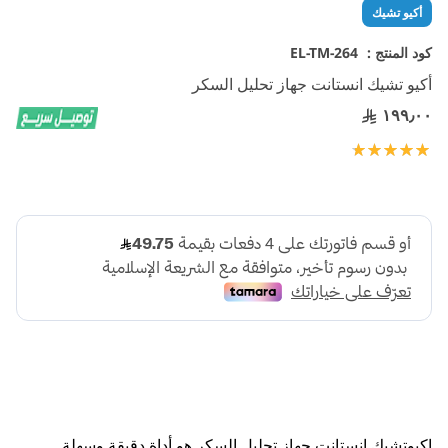
تخطي
أكيو تشيك
إلى
بداية
كود المنتج :
EL-TM-264
معرض
أكيو تشيك انستانت جهاز تحليل السكر
الصور
١٩٩٫٠٠
تقييم:
100
100
% of
اكيوتشيك إنستانت جهاز تحليل السكر هو أداة دقيقة وسهلة