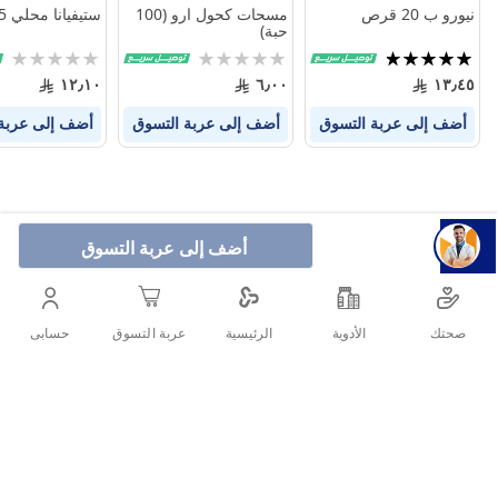
نيورو ب 20 قرص
مسحات كحول ارو (100
ستيفيانا محلي 25 كيس
حبة)
تقييم:
Rating:
Rating:
0%
0%
96%
١٢٫١٠
٦٫٠٠
١٣٫٤٥
أضف إلى عربة التسوق
أضف إلى عربة التسوق
أضف إلى عربة
أضف إلى عربة التسوق
صحتك
الأدوية
حسابى
الرئيسية
عربة التسوق