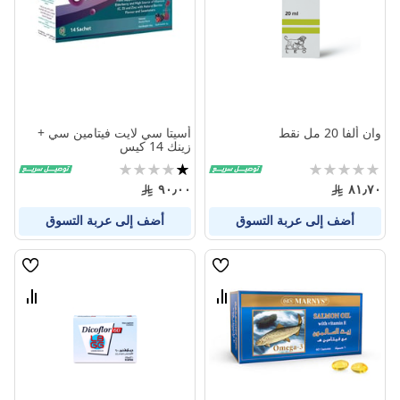
وان ألفا 20 مل نقط
أسيتا سي لايت فيتامين سي +
زينك 14 كيس
Rating:
تقييم:
20%
0%
٩٠٫٠٠
٨١٫٧٠
أضف إلى عربة التسوق
أضف إلى عربة التسوق
قائمة
قائمة
الامنيات
الامنيا
قارن
قارن
بين
بين
المنتجات
المنتج