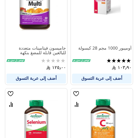
المنتجات
المنتج
أوميبور 1000 مجم 28 كبسولة
جاميسون فيتامينات متعددة
للبالغين قابلة للمضغ بنكهة
الحمضيات 60 قطعة
تقييم:
Rating:
0%
100%
١٢٥٫٠٠
١٠٣٫٩٠
أضف إلى عربة التسوق
أضف إلى عربة التسوق
قائمة
قائمة
الامنيات
الامنيا
قارن
قارن
بين
بين
المنتجات
المنتج