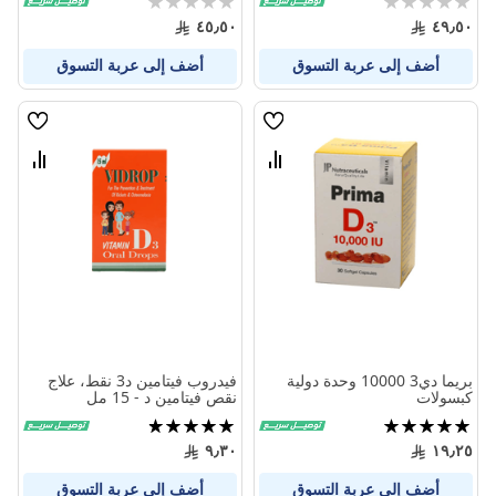
0%
0%
٤٥٫٥٠
٤٩٫٥٠
أضف إلى عربة التسوق
أضف إلى عربة التسوق
قائمة
قائمة
الامنيات
الامنيا
قارن
قارن
بين
بين
المنتجات
المنتج
بريما دي3 10000 وحدة دولية
فيدروب فيتامين د3 نقط، علاج
كبسولات
نقص فيتامين د - 15 مل
تقييم:
تقييم:
96%
100%
٩٫٣٠
١٩٫٢٥
أضف إلى عربة التسوق
أضف إلى عربة التسوق