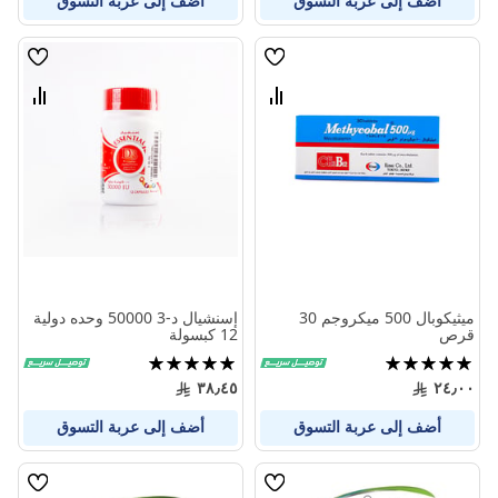
أضف إلى عربة التسوق
أضف إلى عربة التسوق
قائمة
قائمة
الامنيات
الامنيا
قارن
قارن
بين
بين
المنتجات
المنتج
ميثيكوبال 500 ميكروجم 30
إسنشيال د-3 50000 وحده دولية
قرص
12 كبسولة
تقييم:
تقييم:
97%
100%
٣٨٫٤٥
٢٤٫٠٠
أضف إلى عربة التسوق
أضف إلى عربة التسوق
قائمة
قائمة