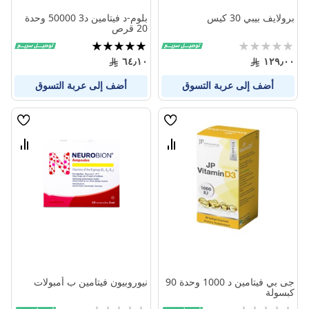
برولايف بيبي 30 كيس
بلوم-د فيتامين د3 50000 وحدة
20 قرص
Rating:
تقييم:
100%
0%
٦٤٫١٠
١٢٩٫٠٠
أضف إلى عربة التسوق
أضف إلى عربة التسوق
قائمة
قائمة
الامنيات
الامنيا
قارن
قارن
بين
بين
المنتجات
المنتج
جى بي فيتامين د 1000 وحدة 90
نيوروبيون فيتامين ب أمبولات
كبسولة
Rating:
Rating: