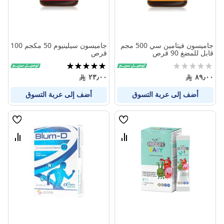
جاميسون فيتامين سي 500 مجم
جاميسون سيلينيوم 50 مكجم 100
قابل للمضغ 90 قرص
قرص
Rating:
تقييم:
100%
0%
٢٣٫٠٠
٨٩٫٠٠
أضف إلى عربة التسوق
أضف إلى عربة التسوق
قائمة
قائمة
الامنيات
الامنيا
قارن
قارن
بين
بين
المنتجات
المنتج