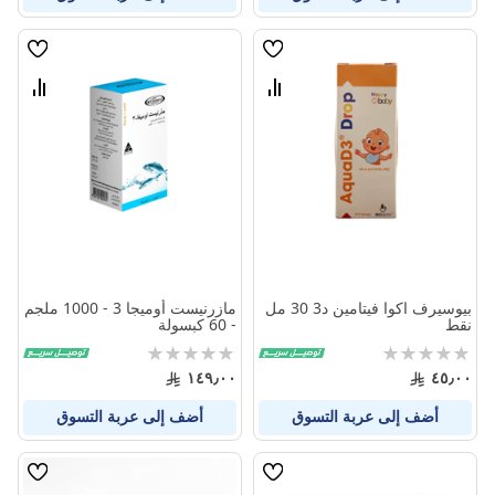
قائمة
قائمة
الامنيات
الامنيا
قارن
قارن
بين
بين
المنتجات
المنتج
بيوسيرف اكوا فيتامين د3 30 مل
مازرنيست أوميجا 3 - 1000 ملجم
نقط
- 60 كبسولة
Rating:
Rating:
0%
0%
١٤٩٫٠٠
٤٥٫٠٠
أضف إلى عربة التسوق
أضف إلى عربة التسوق
قائمة
قائمة