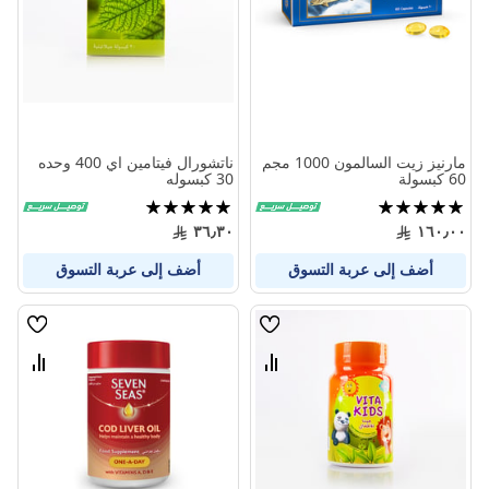
مارنيز زيت السالمون 1000 مجم
ناتشورال فيتامين اي 400 وحده
60 كبسولة
30 كبسوله
تقييم:
تقييم:
100%
100%
٣٦٫٣٠
١٦٠٫٠٠
أضف إلى عربة التسوق
أضف إلى عربة التسوق
قائمة
قائمة
الامنيات
الامنيا
قارن
قارن
بين
بين
المنتجات
المنتج