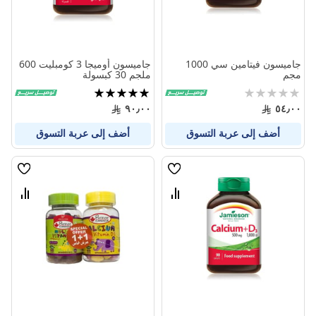
جاميسون فيتامين سي 1000
جاميسون أوميجا 3 كومبليت 600
مجم
ملجم 30 كبسولة
Rating:
تقييم:
100%
0%
٩٠٫٠٠
٥٤٫٠٠
أضف إلى عربة التسوق
أضف إلى عربة التسوق
قائمة
قائمة
الامنيات
الامنيا
قارن
قارن
بين
بين
المنتجات
المنتج