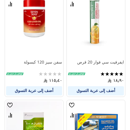
الامنيات
الامنيا
قارن
قارن
بين
بين
المنتجات
المنتج
ايفرفيت سي فوار 20 قرص
سفن سيز 120 كبسولة
تقييم:
Rating:
0%
100%
١١٥٫٤٠
١٨٫٩٠
أضف إلى عربة التسوق
أضف إلى عربة التسوق
قائمة
قائمة
الامنيات
الامنيا
قارن
قارن
بين
بين
المنتجات
المنتج