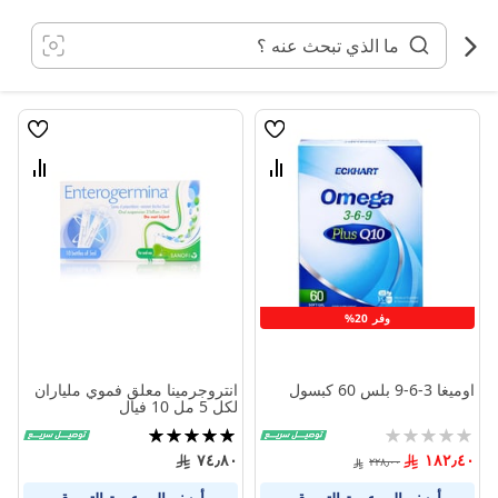
خطي
لى
لمحتوى
قائمة
قائمة
الامنيات
الامنيا
قارن
قارن
بين
بين
المنتجات
المنتج
وفر 20%
اوميغا 3-6-9 بلس 60 كبسول
انتروجرمينا معلق فموي ملياران
لكل 5 مل 10 فيال
Rating:
تقييم:
100%
0%
٧٤٫٨٠
١٨٢٫٤٠
٢٢٨٫٠٠