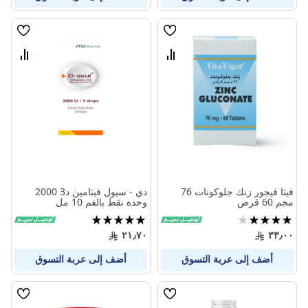
قائمة
قائمة
الامنيات
الامنيا
قارن
قارن
بين
بين
المنتجات
المنتج
فيتا فيجور زنك جلوكونات 76
دي - سيول فيتامين د3 2000
مجم 60 قرص
وحدة نقط بالفم 10 مل
تقييم:
تقييم:
100%
80%
٢١٫٧٠
٣٣٫٠٠
أضف إلى عربة التسوق
أضف إلى عربة التسوق
قائمة
قائمة