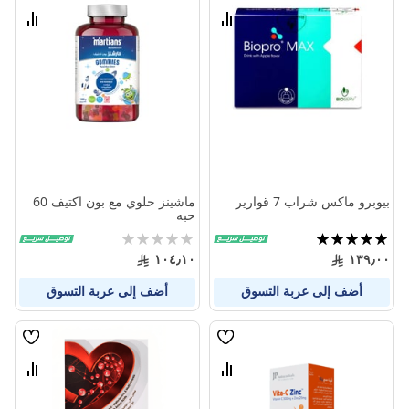
الامنيات
الامنيا
قارن
قارن
بين
بين
المنتجات
المنتج
بيوبرو ماكس شراب 7 قوارير
ماشينز حلوي مع بون اكتيف 60
حبه
تقييم:
Rating:
0%
100%
١٠٤٫١٠
١٣٩٫٠٠
أضف إلى عربة التسوق
أضف إلى عربة التسوق
قائمة
قائمة
الامنيات
الامنيا
قارن
قارن
بين
بين