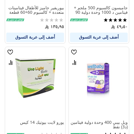
جاميسون كالسيوم 500 ملجم +
بيوريفير جاميز للأطفال فيتامينات
فيتامين د 1000 وحدة دولية 90
متعددة + كالسيوم 60+60 قطعة
كبسولة
تقييم:
Rating:
0%
100%
١٣٥٫٩٥
٤٩٫٥٠
أضف إلى عربة التسوق
أضف إلى عربة التسوق
قائمة
قائمة
الامنيات
الامنيا
قارن
قارن
بين
بين
المنتجات
المنتج
ويل بيبي 400 وحدة دولية فيتامين
يورو لايت بيوتيك 14 كيس
(د3) نقط
تقييم:
Rating: