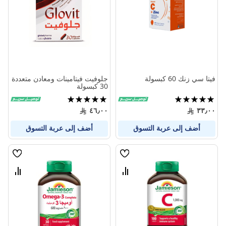
المنتجات
المنتج
فيتا سي زنك 60 كبسولة
جلوفيت فيتامينات ومعادن متعددة
30 كبسولة
تقييم:
تقييم:
100%
100%
٤٦٫٠٠
٣٣٫٠٠
أضف إلى عربة التسوق
أضف إلى عربة التسوق
قائمة
قائمة
الامنيات
الامنيا
قارن
قارن
بين
بين
المنتجات
المنتج