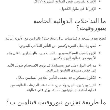
الإصابة بفيروس نقص المناعة البشرية (HIV).
الإفراط في تناول الكحول.
ما التداخلات الدوائية الخاصة
بنيوروفيت؟
يُنصح بعدم استخدام فيتامينات ب1، ب6، ب12 بالتزامن مع الأدوية التالية:
ليفودوبا: يقلل البيريدوكسين من التأثير العلاجي لليفودوبا.
الإيزونياسيد، السيكلوسيرين، البنسيلامين، والهيدرازين: تقلل هذه
الأدوية من فعالية البيريدوكسين.
مدرات البول (مثل فيوريسيمايد): قد يؤدي الاستخدام طويل الأمد
إلى خفض مستوى الثيامين في الدم.
الكلورامفينيكول: قد يضعف التأثير العلاجي لفيتامين ب12.
الفينيتوين: يزيد البيريدوكسين، خاصة عند الجرعات العالية، من
عملية استقلاب الفينيتوين مما قد يؤثر على فعاليته.
ما طريقة تخزين نيوروفيت فيتامين ب؟