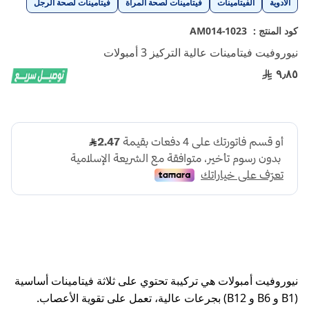
الأدوية
الفيتامينات
فيتامينات لصحة المرأة
فيتامينات لصحة الرجل
إلى
بداية
كود المنتج :
1023-AM014
معرض
نيوروفيت فيتامينات عالية التركيز 3 أمبولات
الصور
٩٫٨٥
نيوروفيت أمبولات هي تركيبة تحتوي على ثلاثة فيتامينات أساسية
(B1 و B6 و B12) بجرعات عالية، تعمل على تقوية الأعصاب.