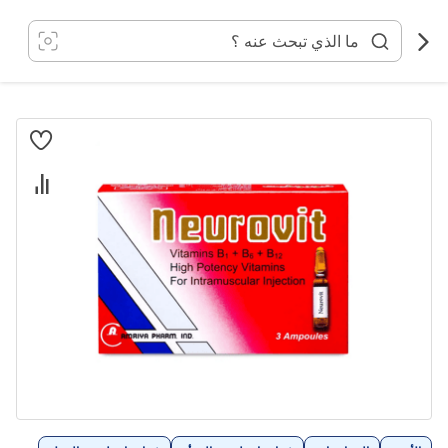
خطي
لى
لمحتوى
انتقل
إلى
النهاية
معرض
الصور
تخطي