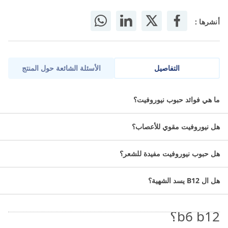
أنشرها :
التفاصيل
الأسئلة الشائعة حول المنتج
نيوروفيت فيتامينات متعددة لدعم صحة الأعصاب.
ما هي فوائد حبوب نيوروفيت؟
معلومات عن نيوروفيت:
هل نيوروفيت مقوي للأعصاب؟
الاسم العلمي:(B1 و B6 و B12) فيتامينات.
هل حبوب نيوروفيت مفيدة للشعر؟
التصنيف الدوائي: المكملات الغذائية.
عدد الأمبولات: 3 أمبولات.
هل ال B12 يسد الشهية؟
ما استخداماتneurovit vitamin b1
b6 b12؟