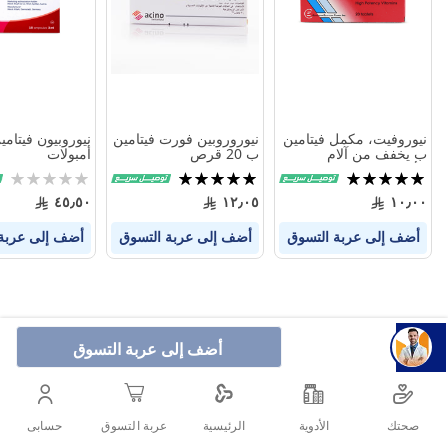
المنتجات
المنتجات
نيوروفيت، مكمل فيتامين
نيوروروبين فورت فيتامين
نيوروبيون فيتام
ب يخفف من آلام
ب 20 قرص
أمبولات
الأعصاب - 20 قرص.
تقييم:
تقييم:
Rating:
0%
100%
100%
٤٥٫٥٠
١٢٫٠٥
١٠٫٠٠
أضف إلى عربة التسوق
أضف إلى عربة التسوق
أضف إلى عربة
أضف إلى عربة التسوق
صحتك
الأدوية
حسابى
الرئيسية
عربة التسوق