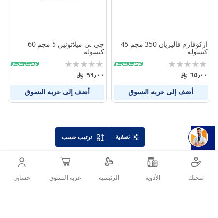
اركوفارم فاليريان 350 مجم 45
جي بي ميلاتونين 5 مجم 60
كبسولة
كبسولة
Rating:
Rating:
0%
0%
٩٩٫٠٠
٦٥٫٠٠
أضف إلى عربة التسوق
أضف إلى عربة التسوق
تصفية
ترتيب حسب
صحتك
الأدوية
حسابى
الرئيسية
عربة التسوق