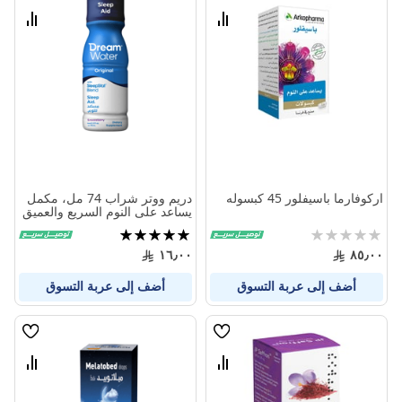
الامنيات
الامنيا
قارن
قارن
بين
بين
المنتجات
المنتج
اركوفارما باسيفلور 45 كبسوله
دريم ووتر شراب 74 مل، مكمل
يساعد على النوم السريع والعميق
Rating:
تقييم:
100%
0%
١٦٫٠٠
٨٥٫٠٠
أضف إلى عربة التسوق
أضف إلى عربة التسوق
قائمة
قائمة
الامنيات
الامنيا
قارن
قارن
بين
بين