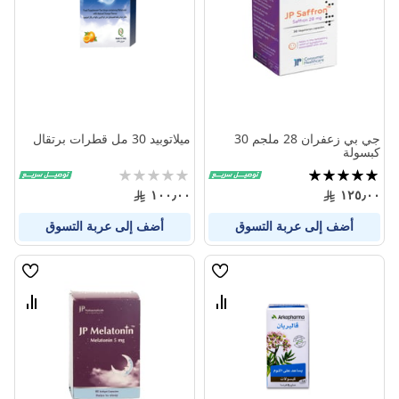
المنتجات
المنتج
جي بي زعفران 28 ملجم 30
ميلاتوبيد 30 مل قطرات برتقال
كبسولة
تقييم:
Rating:
0%
100%
١٠٠٫٠٠
١٢٥٫٠٠
أضف إلى عربة التسوق
أضف إلى عربة التسوق
قائمة
قائمة
الامنيات
الامنيا
قارن
قارن
بين
بين
المنتجات
المنتج