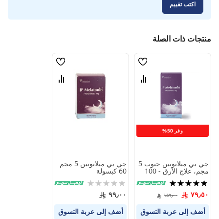
اكتب تقييم
منتجات ذات الصلة
قائمة
قائمة
الامنيات
الامنيات
قارن
قارن
بين
بين
المنتجات
المنتجات
وفر 50%
جي بي ميلاتونين حبوب 5
جي بي ميلاتونين 5 مجم
مجم، علاج الأرق - 100
60 كبسولة
كبسولة
تقييم:
Rating:
0%
100%
٩٩٫٠٠
٧٩٫٥٠
١٥٩٫٠٠
أضف إلى عربة التسوق
أضف إلى عربة التسوق