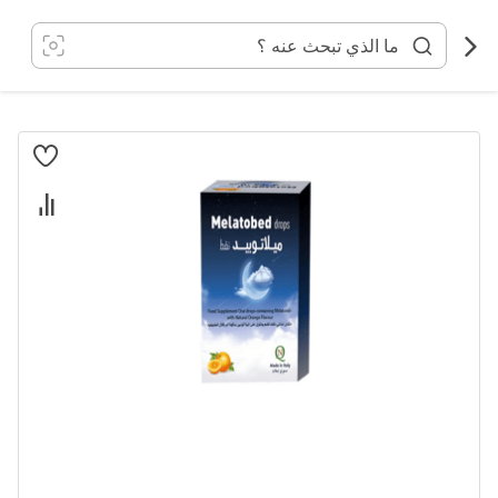
خطي
لى
لمحتوى
انتقل
إلى
النهاية
معرض
الصور