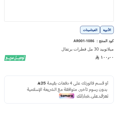
تخطي
الأدوية
الفيتامينات
إلى
بداية
كود المنتج :
1086-AR001
معرض
ميلاتوبيد 30 مل قطرات برتقال
الصور
١٠٠٫٠٠