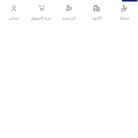
استشر دائمًا أخصائي الرعاية الصحية للحصول على نصيحة
شخصية.
صحتك
الأدوية
حسابى
الرئيسية
عربة التسوق
أنشرها :
التفاصيل
وصف المنتج:
جي بي زعفران هو مكمل غذائي يوفر 28 مجم من مستخلص
الزعفران في كل كبسولة نباتية. يستخرج الزعفران من
نبات(كروكس ساتيفس ل) الذي ينتمي إلى عائلة اريداسي، وهو
نوع معروف من التوابل يتميز بفوائده الصحية المحتملة. صُمم جي
بي زعفران للمساعدة في تخفيف الأعراض المرتبطة بالتوتر بشكل
مؤقت.
طريقة الاستخدام:
يجب على البالغين تناول كبسولة واحدة من جي بي زعفران يوميًا