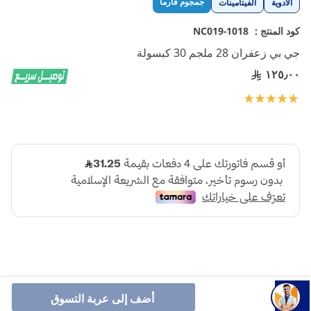
جمجوم فارما
الأدوية
الفيتامينات
إلى
بداية
كود المنتج :
1018-NC019
معرض
جي بي زعفران 28 ملجم 30 كبسولة
الصور
١٢٥٫٠٠
تقييم:
100
100
% of
أضف إلى عربة التسوق
تم تصميم جي بي زعفران لدعم تخفيف التوتر بطريقة طبيعية.