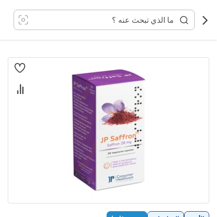
خطي
لى
لمحتوى
انتقل
إلى
النهاية
معرض
الصور
تخطي