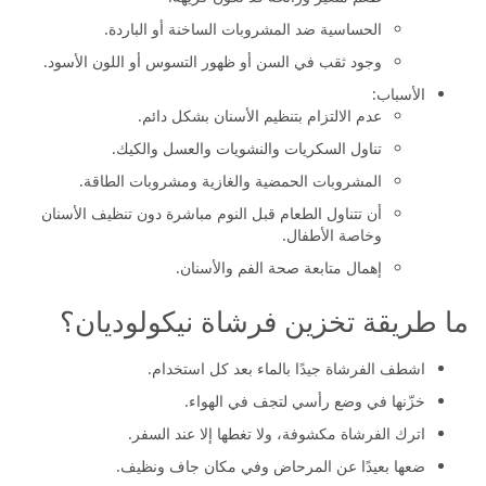
طعم متغير ورائحة قد تكون كريهة.
الحساسية ضد المشروبات الساخنة أو الباردة.
وجود ثقب في السن أو ظهور التسوس أو اللون الأسود.
الأسباب:
عدم الالتزام بتنظيم الأسنان بشكل دائم.
تناول السكريات والنشويات والعسل والكيك.
المشروبات الحمضية والغازية ومشروبات الطاقة.
أن تتناول الطعام قبل النوم مباشرة دون تنظيف الأسنان
وخاصة الأطفال.
إهمال متابعة صحة الفم والأسنان.
ما طريقة تخزين فرشاة نيكولوديان؟
اشطف الفرشاة جيدًا بالماء بعد كل استخدام.
خزّنها في وضع رأسي لتجف في الهواء.
اترك الفرشاة مكشوفة، ولا تغطها إلا عند السفر.
ضعها بعيدًا عن المرحاض وفي مكان جاف ونظيف.