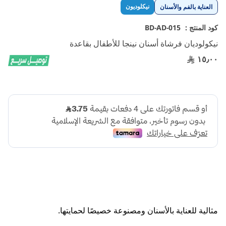
تخطي
نيكلوديون
العناية بالفم والأسنان
إلى
بداية
كود المنتج :
BD-AD-015
معرض
نيكولوديان فرشاة أسنان نينجا للأطفال بقاعدة
الصور
١٥٫٠٠
مثالية للعناية بالأسنان ومصنوعة خصيصًا لحمايتها.