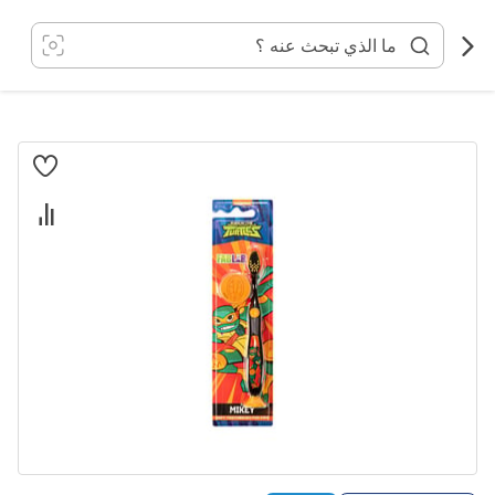
خطي
لى
لمحتوى
انتقل
إلى
النهاية
معرض
الصور