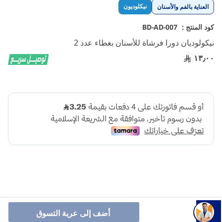
تخطي
نيكلوديون
العناية بالفم والأسنان
إلى
بداية
كود المنتج :
BD-AD-007
معرض
نيكولوديان دورا فرشاة للأسنان بغطاء عدد 2
الصور
١٣٫٠٠
فرشاة أسنان نيكولوديان بغطاءين، مصممة خصيصًا لتنظيف
أضف إلى عربة التسوق
أسنان الأطفال برفق. تصميم جذاب وشعيرات ناعمة لراحة