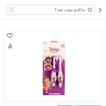
خطي
لى
لمحتوى
انتقل
إلى
النهاية
معرض
الصور