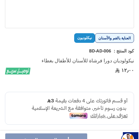
تخطي
نيكلوديون
العناية بالفم والأسنان
إلى
بداية
كود المنتج :
BD-AD-006
معرض
نيكولوديان دورا فرشاة للأسنان للأطفال بغطاء
الصور
١٢٫٠٠