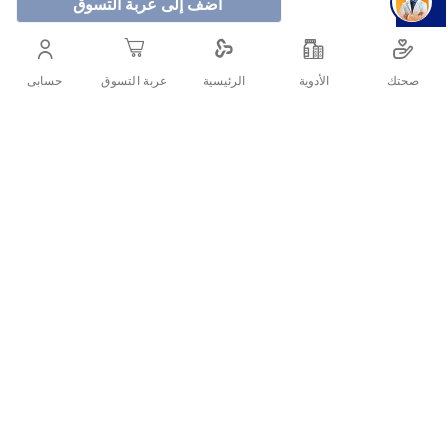
أضف إلى عربة التسوق
فرشاة نيكولوديان دورا للأطفال بغطاء تصميم مميز بشخصية
صحتك
الأدوية
حسابى
الرئيسية
عربة التسوق
دورا المحبوبة ناعمة على لثة الأطفال وآمنة بفضل الغطاء الصحي
أنشرها :
التفاصيل
نيكولوديان دورا فرشاة الأسنان للأطفال بغطاء هي الخيار الأمثل لتشجيع
الأطفال على تنظيف أسنانهم يوميًا بطريقة ممتعة وآمنة. بتصميمها المميز
المستوحى من شخصية "دورا المستكشفة"، تجعل تجربة تنظيف الأسنان
أكثر حماسًا وتفاعلاً للأطفال، ما يساعدهم على بناء عادات صحية من سن
مبكرة.
مواصفات منتج نيكولوديان دورا فرشاة