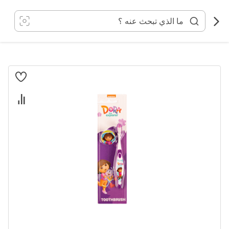
خطي
لى
لمحتوى
انتقل
إلى
النهاية
معرض
الصور