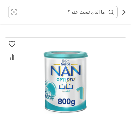
خطي
لى
لمحتوى
انتقل
إلى
النهاية
معرض
الصور