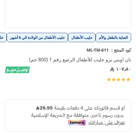
تخطي
العناية بالطفل والأم
حليب الأطفال
حليب الأطفال من الولادة الي 6 أشهر
حل
إلى
بداية
كود المنتج :
ML-TM-611
معرض
نان اوبتي برو حليب للأطفال الرضع رقم 1 (800 جم)
الصور
١٠٧٫٨٠
تقييم:
100
100
% of