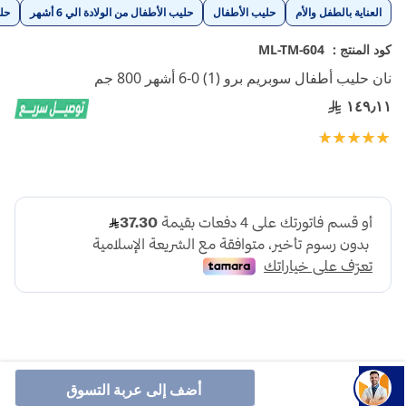
تخطي
العناية بالطفل والأم
حليب الأطفال
حليب الأطفال من الولادة الي 6 أشهر
حل
إلى
بداية
كود المنتج :
ML-TM-604
معرض
نان حليب أطفال سوبريم برو (1) 0-6 أشهر 800 جم
الصور
١٤٩٫١١
تقييم:
100
100
% of
أضف إلى عربة التسوق
نان حليب أطفال سوبريم برو هو حليب مخصص للرضع من 0-6