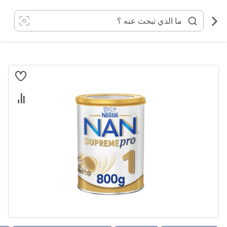
خطي
لى
لمحتوى
انتقل
إلى
النهاية
معرض
الصور