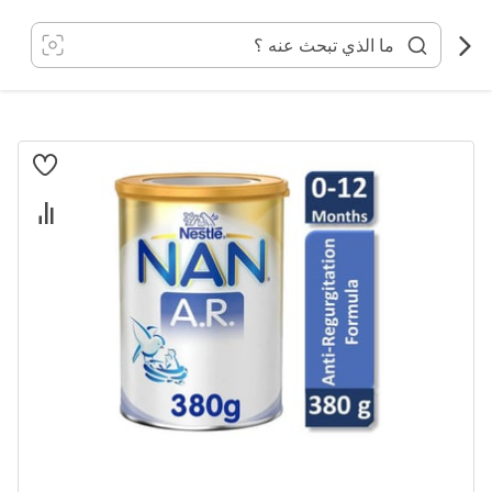
خطي
لى
لمحتوى
انتقل
إلى
النهاية
معرض
الصور