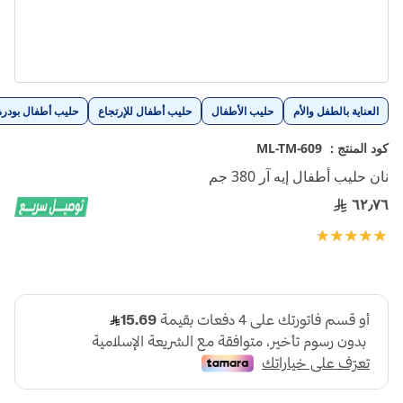
تخطي
العناية بالطفل والأم
حليب الأطفال
حليب أطفال للإرتجاع
حليب أطفال بودرة
إلى
بداية
كود المنتج :
ML-TM-609
معرض
نان حليب أطفال إيه آر 380 جم
الصور
٦٢٫٧٦
تقييم:
100
100
% of