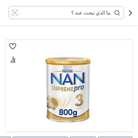
خطي
لى
لمحتوى
انتقل
إلى
النهاية
معرض
الصور