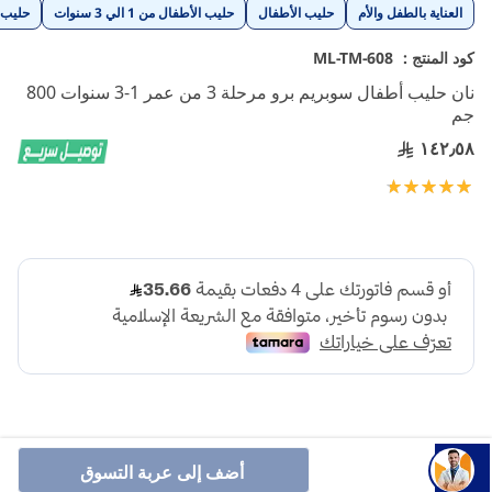
تخطي
العناية بالطفل والأم
حليب الأطفال
حليب الأطفال من 1 الي 3 سنوات
حليب 
إلى
بداية
كود المنتج :
ML-TM-608
معرض
نان حليب أطفال سوبريم برو مرحلة 3 من عمر 1-3 سنوات 800
الصور
جم
١٤٢٫٥٨
تقييم:
100
100
% of
أضف إلى عربة التسوق