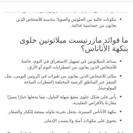
الميلاتونين: العنصر الفعّال الذي يدعم الاسترخاء والنوم الطبيعي.
نكهة الأناناس الطبيعية: لإضافة طعم رائع يميز هذا المنتج.
مكونات خالية من الجلوتين والصويا: مناسبة للأشخاص الذين
يعانون من حساسية غذائية.
ما فوائد مازرنيست ميلاتونين حلوى
بنكهة الأناناس؟
يساعد الميلاتونين في تسهيل الاستغراق في النوم، خاصةً
للأشخاص الذين يعانون من اضطرابات النوم أو الأرق.
مثالي للأشخاص الذين يعانون من تغيرات في الروتين اليومي، مثل
السفر عبر المناطق الزمنية المختلفة (اضطراب الساعة
البيولوجية).
يأتي على شكل حلوى مضغ سهلة التناول، مما يجعلها خيارًا مميزًا
مقارنةً بالأقراص التقليدية.
بنكهة الأناناس المميزة، يجعل تجربة تناوله ممتعة للكبار والصغار.
يحتوي على مكونات آمنة ولا يسبب الإدمان.