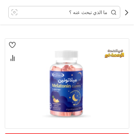
خطي
لى
لمحتوى
انتقل
إلى
النهاية
معرض
الصور