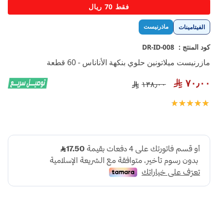
تخطي
فقط 70 ريال
إلى
بداية
ماذرنيست
الفيتامينات
معرض
الصور
كود المنتج :
DR-ID-008
مازرنيست ميلاتونين حلوي بنكهة الأناناس - 60 قطعة
٧٠٫٠٠
١٣٨٫٠٠
تقييم:
100
100
% of