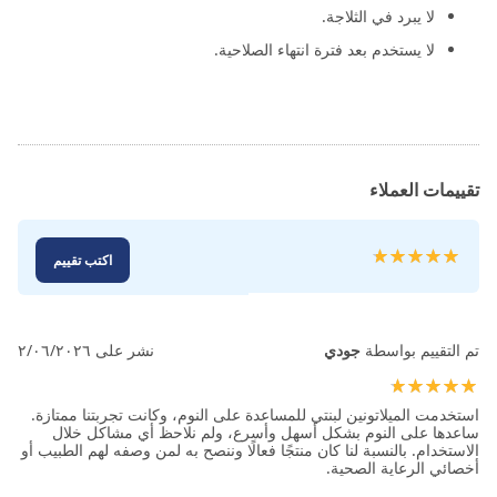
لا يبرد في الثلاجة.
لا يستخدم بعد فترة انتهاء الصلاحية.
تقييمات العملاء
تقييم:
اكتب تقييم
100
100
% of
تم التقييم بواسطة
جودي
نشر على
٢/٠٦/٢٠٢٦
100%
استخدمت الميلاتونين لبنتي للمساعدة على النوم، وكانت تجربتنا ممتازة.
ساعدها على النوم بشكل أسهل وأسرع، ولم نلاحظ أي مشاكل خلال
الاستخدام. بالنسبة لنا كان منتجًا فعالًا وننصح به لمن وصفه لهم الطبيب أو
أخصائي الرعاية الصحية.