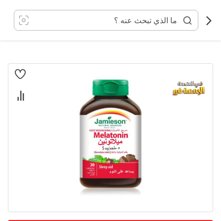
خطي
لى
لمحتوى
انتقل
إلى
النهاية
معرض
الصور