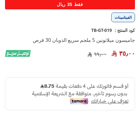
تخطي
فقط 35 ريال
إلى
بداية
الفيتامينات
معرض
الصور
كود المنتج :
TB-GT-019
جاميسون ميلاتونين 5 ملجم سريع الذوبان 30 قرص
٣٥٫٠٠
٦٩٫٠٠