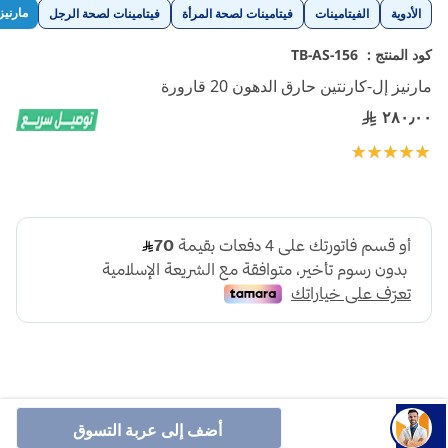
تخطي
مارنيز
الأدوية
الفيتامينات
فيتامينات لصحة المرأة
فيتامينات لصحة الرجل
إلى
بداية
كود المنتج :
TB-AS-156
معرض
مارنيز إل-كارنتين حارق الدهون 20 قارورة
الصور
٢٨٠٫٠٠
تقييم:
100
100
% of
أضف إلى عربة التسوق
إل كارنتين حارق الدهون يستخدم هذا المكمل عادةً لتعزيز الأداء