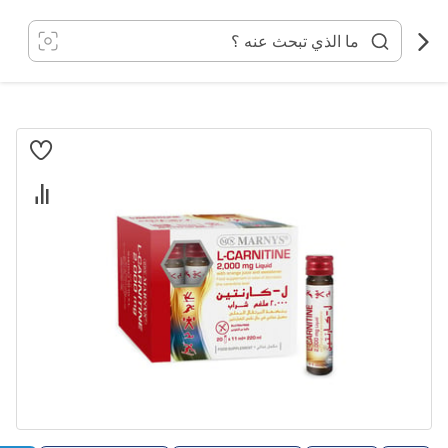
خطي
لى
لمحتوى
انتقل
إلى
النهاية
معرض
الصور