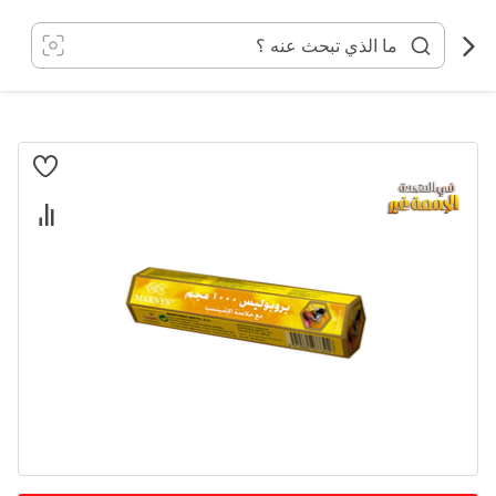
خطي
لى
لمحتوى
انتقل
إلى
النهاية
معرض
الصور