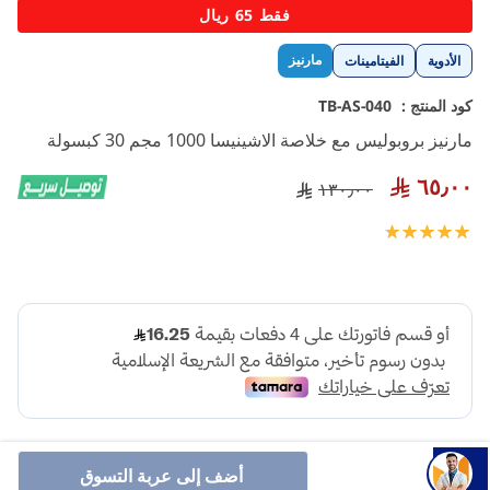
تخطي
فقط 65 ريال
إلى
بداية
مارنيز
الأدوية
الفيتامينات
معرض
الصور
كود المنتج :
TB-AS-040
مارنيز بروبوليس مع خلاصة الاشينيسا 1000 مجم 30 كبسولة
٦٥٫٠٠
١٣٠٫٠٠
تقييم:
100
100
% of
أضف إلى عربة التسوق