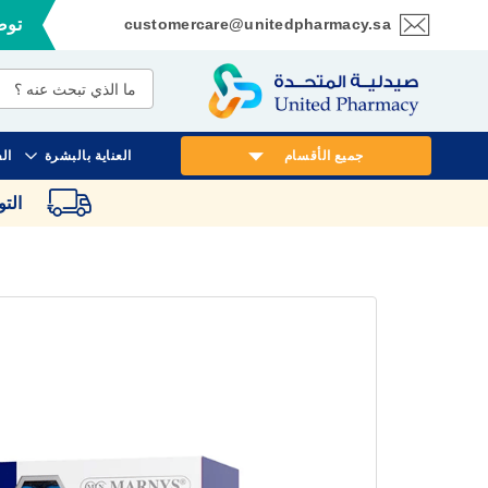
customercare@unitedpharmacy.sa
توصي
تخطي
إلى
المحتوى
جميع الأقسام
العناية بالبشرة
ال
الت
انتقل
إلى
النهاية
معرض
الصور