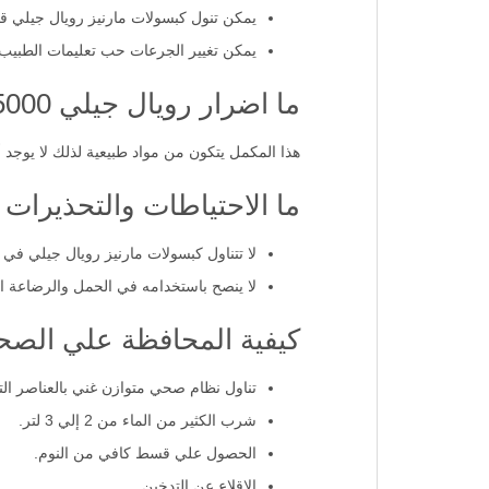
يمكن تنول كبسولات مارنيز رويال جيلي قبل
يمكن تغيير الجرعات حب تعليمات الطبيب 
ما اضرار رويال جيلي 5000؟
هذا المكمل يتكون من مواد طبيعية لذلك لا يوجد أ
ما الاحتياطات والتحذيرات ل al jelly ampoules
لا تتناول كبسولات مارنيز رويال جيلي في 
لا ينصح باستخدامه في الحمل والرضاعة ال
كيفية المحافظة علي الصح
تناول نظام صحي متوازن غني بالعناصر الت
شرب الكثير من الماء من 2 إلي 3 لتر.
الحصول علي قسط كافي من النوم.
الإقلاع عن التدخين.