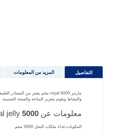
إلى
بداية
معرض
الصور
المزيد من المعلومات
التفاصيل
مارنيز royal 5000 مجم يعتبر من ا
والنشاط وتقوم بتعزيز المناعة والصحة الجنسية.
معلومات عن marnys royal jelly
5000:
المكونات:غذاء ملكات النحل 5000 مجم.