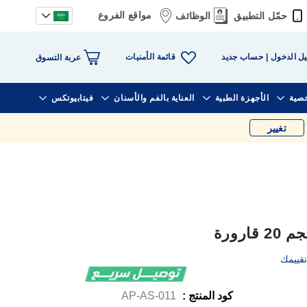
مواقع الفروع
حمّل التطبيق
الوظائف
قائمة الأمنيات
ل الدخول
حساب جديد
عربة التسوق
خصية
الأجهزة الطبية
العناية بالفم والأسنان
فيتابيوتكس
تغيير
قييمك
كود المنتج :
AP-AS-011