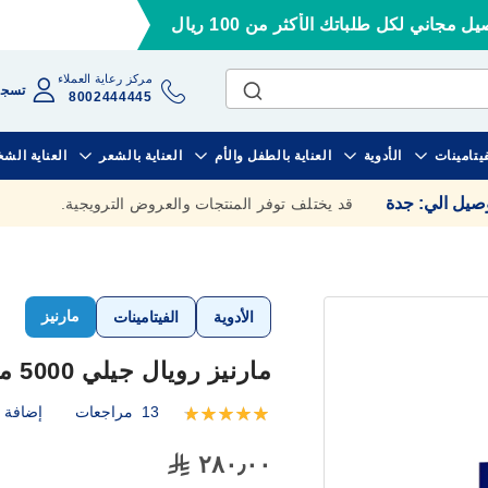
ل مجاني لكل طلباتك الأكثر من 100 ريال
مركز رعاية العملاء
تسجي
8002444445
فيتامينات
الأدوية
العناية بالطفل والأم
العناية بالشعر
العناية الش
وصيل الي
:
جدة
قد يختلف توفر المنتجات والعروض الترويجية.
مارنيز
الأدوية
الفيتامينات
مارنيز رويال جيلي 5000 مجم 20 قارورة
13
مراجعات
إضافة ت
تقييم:
100
100
% of
٢٨٠٫٠٠