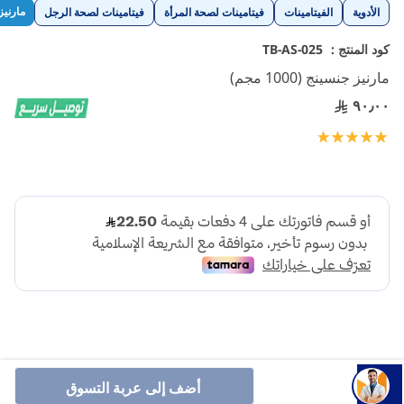
تخطي
مارنيز
الأدوية
الفيتامينات
فيتامينات لصحة المرأة
فيتامينات لصحة الرجل
إلى
بداية
كود المنتج :
TB-AS-025
معرض
مارنيز جنسينج (1000 مجم)
الصور
٩٠٫٠٠
تقييم:
100
100
% of
أضف إلى عربة التسوق
مارنيز جنسينج 1000 مجم 30 كبسولة، غذاء غني بالعديد من