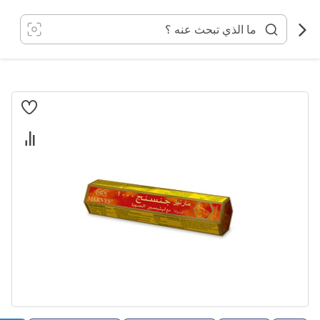
خطي
لى
لمحتوى
انتقل
إلى
النهاية
معرض
الصور