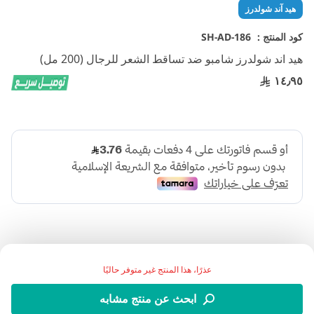
تخطي
هيد آند شولدرز
إلى
بداية
كود المنتج :
SH-AD-186
معرض
هيد اند شولدرز شامبو ضد تساقط الشعر للرجال (200 مل)
الصور
١٤٫٩٥
عذرًا، هذا المنتج غير متوفر حاليًا
هيد اند شولدرز ضد تساقط الشعر هو شامبو بتركيبة ثلاثية
ابحث عن منتج مشابه
المفعول، يعتني بشعر الرجل ويمنحه مظهرًا صحيًا وكثيف، ويحمي