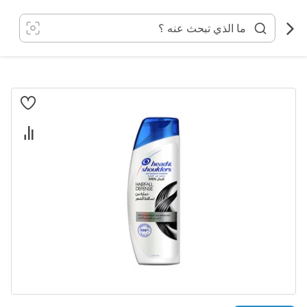
خطي
لى
لمحتوى
انتقل
إلى
النهاية
معرض
الصور