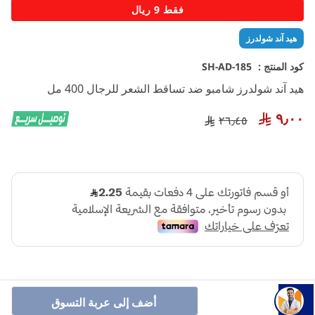
تخطي
فقط 9 ريال
إلى
بداية
هيد آند شولدرز
معرض
الصور
كود المنتج :
SH-AD-185
هيد آند شولدرز شامبو ضد تساقط الشعر للرجال 400 مل
٩٫٠٠
٢٦٫٤٥
أضف إلى عربة التسوق