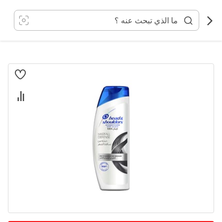
خطي
لى
لمحتوى
انتقل
إلى
النهاية
معرض
الصور