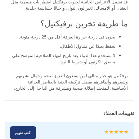
قد تشمل الأعراض الجانبية لحبوب برفكتيل اضطرابات هضمية مثل
الغثيان أو الإمساك، تغير لون البول، وأحيانًا حساسية جلدية.
ما طريقة تخزين برفيكتيل؟
يخزن في درجة حرارة الغرفة أقل من 25 درجة مئوية.
تحفظ بعيدًا عن متناول الأطفال.
لا تستخدم هذا الدواء بعد تاريخ انتهاء الصلاحية الموضح على
ملصق الكرتون أو شريط البثرة.
برفكتيل هو خيار مثالي لمن يسعون لتعزيز صحة وجمال بشرتهم
وشعرهم وأظافرهم بفضل تركيبته الغنية بالعناصر الغذائية
الأساسية، ليمنحك إطلالة صحية ومشرقة من الداخل إلى الخارج.
تقييمات العملاء
تقييم:
اكتب تقييم
100
98
% of