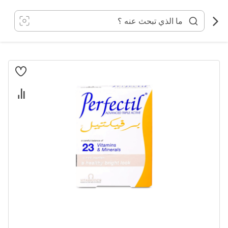
خطي
لى
لمحتوى
انتقل
إلى
النهاية
معرض
الصور