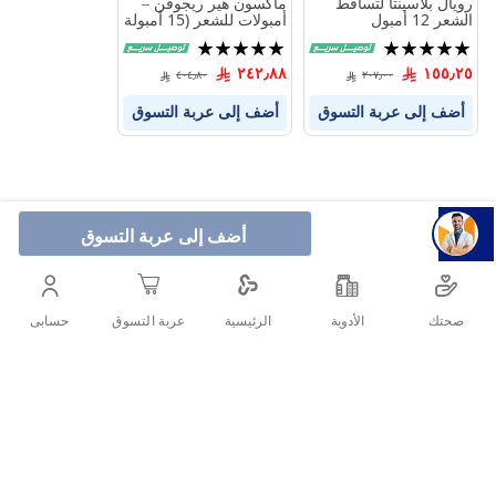
رويال بلاسينتا لتساقط
ماكسون هير ريجوفن –
الشعر 12 أمبول
أمبولات للشعر (15 أمبولة
- 10 مل)
تقييم:
تقييم:
100%
100%
٢٤٢٫٨٨
١٥٥٫٢٥
٤٠٤٫٨٠
٢٠٧٫٠٠
أضف إلى عربة التسوق
أضف إلى عربة التسوق
أضف إلى عربة التسوق
صحتك
الأدوية
حسابى
الرئيسية
عربة التسوق