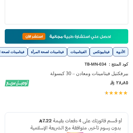
تخطي
إلى
بداية
معرض
الأدوية
فيتابيوتكس
الفيتامينات
فيتامينات لصحة المرأة
فيتامينات لصحة 
الصور
كود المنتج :
TB-MN-034
بيرفكتيل فيتامينات ومعادن – 30 كبسولة
٢٨٫٨٥
تقييم:
100
98
% of