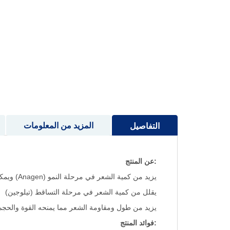
إلى
بداية
معرض
الصور
المزيد من المعلومات
التفاصيل
:عن المنتج
يزيد من كمية الشعر في مرحلة النمو (Anagen) ويمكن أن يوقف تساقط الشعر في 30 يوماً فقط
يقلل من كمية الشعر في مرحلة التساقط (تيلوجين)
يزيد من طول ومقاومة الشعر مما يمنحه القوة والحجم
:فوائد المنتج