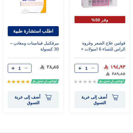
وفر 50%
اطلب استشارة طبية
فولتين علاج الشعر وفروة
بيرفكتيل فيتامينات ومعادن –
الراس للنساء 6 امبولات ×
30 كبسولة
100 مل
٢٨٫٨٥
١٩٤٫٩٣
٣٨٩٫٨٥
Rating:
تقييم:
98%
0%
أضف إلى عربة
أضف إلى عربة
التسوق
التسوق