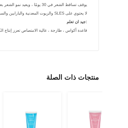
يوقف تساقط الشعر في 30 يومًا ، ويعيد نمو الشعر بعد 6 أسابيع من ظهور شيخوخة الشعر
لا يحتوي على SLES والزيوت المعدنية والبارابين والسيليكون وشمع البارافين
:جيد ان تعلم
قاعدة أكواس ، طازجة ، عالية الامتصاص تعزز إنتاج الك
منتجات ذات الصلة