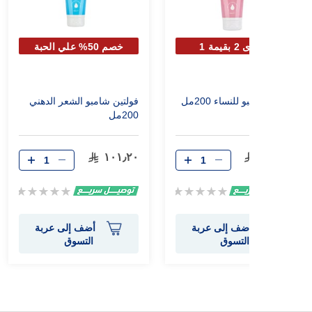
اشترى 2 بقيمة 1
خصم 50% علي الحبة
الثانية
فولتين شامبو للنساء 200مل
فولتين شامبو الشعر الدهني
200مل
١٠١٫٢٠
١١٢٫٧٠
Rating:
Rating:
0%
0%
أضف إلى عربة
أضف إلى عربة
التسوق
التسوق