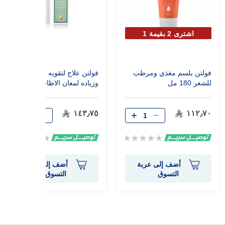
اشترى 2 بقيمة 1
فولتن بلسم مغذي ومرطب
فولتن علاج لتقويه واطاله
للشعر 180 مل
وزياده لمعان الاظافر 6.5 مل
١٤٣٫٧٥
١١٢٫٧٠
Rating:
Rating:
0%
0%
أضف إلى عربة
أضف إلى عربة
التسوق
التسوق