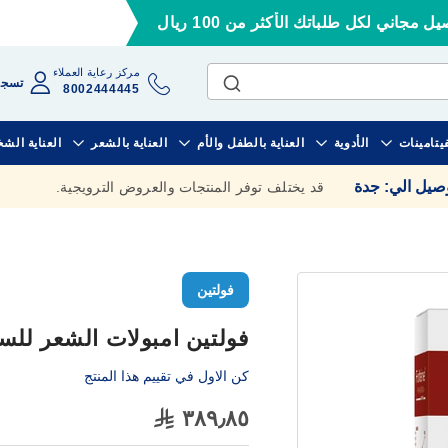
ل مجاني لكل طلباتك الأكثر من 100 ريال
مركز رعاية العملاء
تسجي
8002444445
فيتامينات
الأدوية
العناية بالطفل والأم
العناية بالشعر
العناية الش
وصيل الي
:
جدة
قد يختلف توفر المنتجات والعروض الترويجية.
فولتين
فولتين امبولات الشعر للسيدات 12
كن الاول في تقييم هذا المنتج
٣٨٩٫٨٥