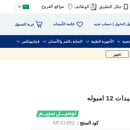
مواقع الفروع
حمّل التطبيق
الوظائف
قائمة الأمنيات
ل الدخول
حساب جديد
عربة التسوق
خصية
الأجهزة الطبية
العناية بالفم والأسنان
فيتابيوتكس
تغيير
 امبوله
كود المنتج :
AP-CI-052