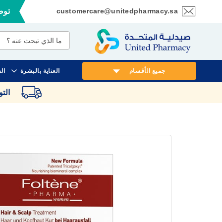
customercare@unitedpharmacy.sa
توصي
تخطي
إلى
المحتوى
جميع الأقسام
العناية بالبشرة
ال
الت
انتقل
إلى
النهاية
معرض
الصور