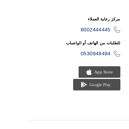
مركز رعاية العملاء
8002444445
icon-
phone
للطلبات من الهاتف أو الواتساب
0530949494
icon-
phone