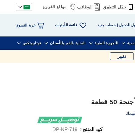
مواقع الفروع
حمّل التطبيق
الوظائف
قائمة الأمنيات
ل الدخول
حساب جديد
عربة التسوق
خصية
الأجهزة الطبية
العناية بالفم والأسنان
فيتابيوتكس
تغيير
5 قطعة
ييمك
كود المنتج :
DP-NP-719