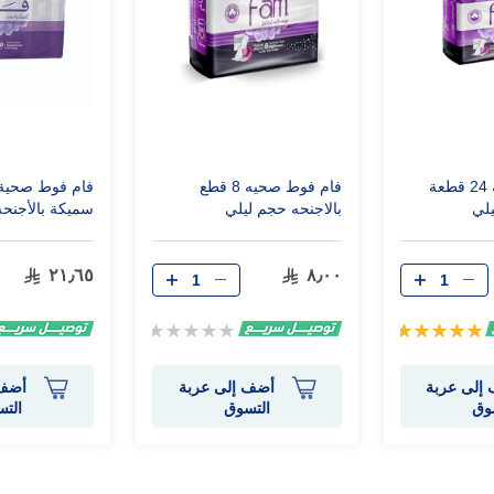
فام فوط صحية 24 قطعة
فام فوط صحيه 8 قطع
يلي
بالاجنحه حجم ليلي
سميكة بالأجنحة
٢١٫٦٥
٨٫٠٠
تقييم:
Rating:
0%
100%
إلى عربة
أضف إلى عربة
أضف 
وق
التسوق
الت