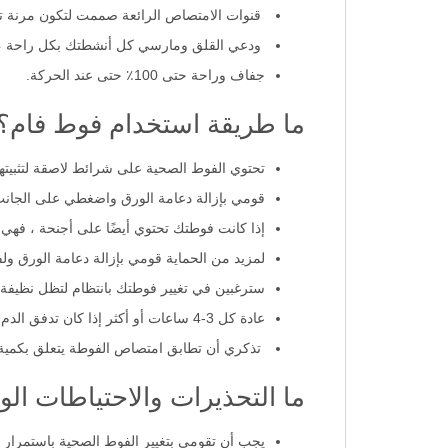
قنوات الامتصاص الرائعة صممت لتكون مرنة تت
ودعي القلق ومارسي كل أنشطتك بكل راحة ، فا
جفاف وراحة حتى 100٪ حتى عند الحركة.
ما طريقة استخدام فوط فام؟
تحتوي الفوط الصحية على شرائط لاصقة لتثبيتها 
قومي بإزالة دعامة الورق واضغطي على الجانب
إذا كانت فوطتك تحتوي أيضًا على أجنحة ، فهي 
لمزيد من الحماية قومي بإزالة دعامة الورق ول
سترغبين في تغيير فوطتك بانتظام لتظل نظيفة 
عادة كل 3-4 ساعات أو أكثر إذا كان تدفق الدم غزيرًا.
تذكري أن تطابق امتصاص الفوطة يتعلق بكمية
ما التحذيرات والاحتياطات ال
يجب أن تقومي بتغيير الفوط الصحية باستمرار كل 3-4 ساعات لتجنب الإصابة بأي أمراض ولتفادي الب