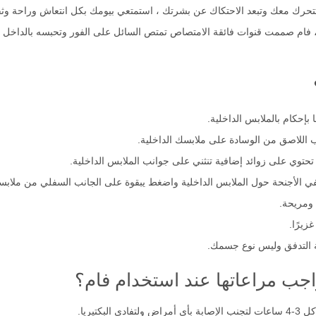
حرك معك وتبعد الاحتكاك عن بشرتك ، استمتعي بيومك بكل انتعاش وراحة وث
م صممت قنوات فائقة الامتصاص تمتص السائل على الفور وتحبسه بالداخل لتوف
بإحكام بالملابس الداخلية.
 اللاصق من الوسادة على ملابسك الداخلية.
تحتوي على زوائد إضافية تنثني على جوانب الملابس الداخلية.
في الأجنحة حول الملابس الداخلية واضغط يبقوة على الجانب السفلي من ملابسك
ومريحة.
 التدفق وليس نوع جسمك.
واجب مراعاتها عند استخدام فام؟
كتيريا.