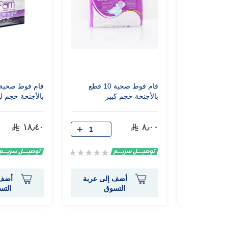
جنحة حجم كبير
فام فوط صحية 10 قطع
بالأجنحة حجم كبير
بالأجنحة حجم ل
١٨٫٤٠
٨٫٠٠
Rating:
Rating:
0%
0%
إلى عربة
أضف إلى عربة
أضف 
وق
التسوق
التس