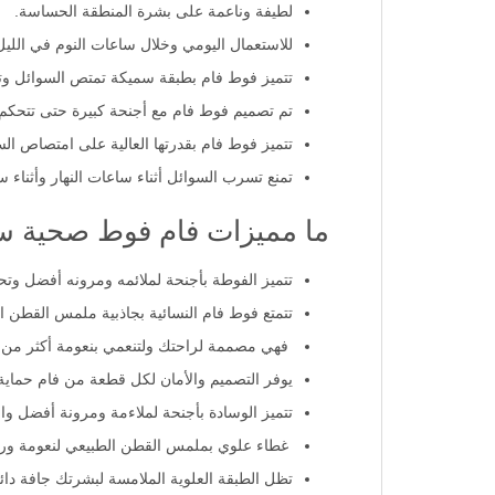
لطيفة وناعمة على بشرة المنطقة الحساسة.
للاستعمال اليومي وخلال ساعات النوم في الليل
تتميز فوط فام بطبقة سميكة تمتص السوائل و
تم تصميم فوط فام مع أجنحة كبيرة حتى تتحكم
تتميز فوط فام بقدرتها العالية على امتصاص الس
تمنع تسرب السوائل أثناء ساعات النهار وأثناء س
ما مميزات فام فوط صحية سم
تتميز الفوطة بأجنحة لملائمه ومرونه أفضل وت
تتمتع فوط فام النسائية بجاذبية ملمس القطن ا
فهي مصممة لراحتك ولتنعمي بنعومة أكثر م
يوفر التصميم والأمان لكل قطعة من فام حماية 
تتميز الوسادة بأجنحة لملاءمة ومرونة أفضل و
غطاء علوي بملمس القطن الطبيعي لنعومة ورا
تظل الطبقة العلوية الملامسة لبشرتك جافة د