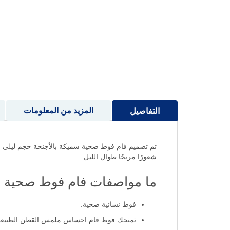
إلى
بداية
معرض
الصور
المزيد من المعلومات
التفاصيل
تم تصميم فام فوط صحية سميكة بالأجنحة حجم ليلي لتوفي
شعورًا مريحًا طوال الليل.
ما مواصفات فام فوط صحية س
فوط نسائية صحية.
تمنحك فوط فام احساس ملمس القطن الطبيع