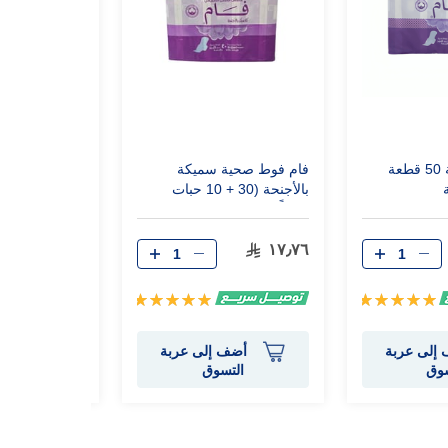
فام فوط صحية 50 قطعة
فام فوط صحية سميكة
بالأجنحة (30 + 10 حبات
فوطة)
مجاناً)
١٧٫٢٥
١٧٫٧٦
تقييم:
تقييم:
100%
100%
إلى عربة
أضف إلى عربة
أضف 
سوق
التسوق
الت