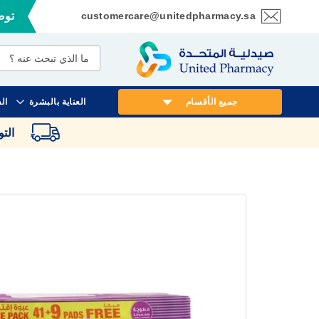
customercare@unitedpharmacy.sa
توصي
تخطي
إلى
المحتوى
جميع الأقسام
العناية بالبشرة
ال
الت
انتقل
إلى
النهاية
معرض
الصور