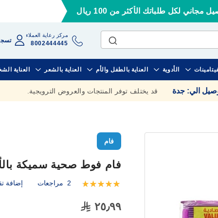
ل مجاني لكل طلباتك الأكثر من 100 ريال
مركز رعاية العملاء
تسجي
8002444445
فيتامينات
الأدوية
العناية بالطفل والأم
العناية بالشعر
العناية الش
وصيل الي
:
جدة
قد يختلف توفر المنتجات والعروض الترويجية.
فام
فام فوط صحية سميكة بالأجنحة 0
2
مراجعات
إضافة تق
تقييم:
100
100
% of
٢٥٫٩٩