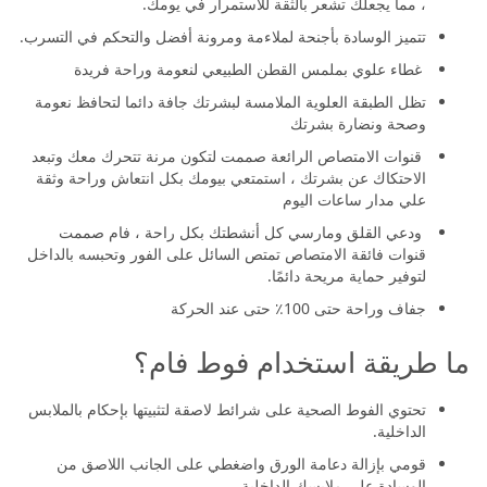
، مما يجعلك تشعر بالثقة للاستمرار في يومك.
تتميز الوسادة بأجنحة لملاءمة ومرونة أفضل والتحكم في التسرب.
غطاء علوي بملمس القطن الطبيعي لنعومة وراحة فريدة
تظل الطبقة العلوية الملامسة لبشرتك جافة دائما لتحافظ نعومة
وصحة ونضارة بشرتك
قنوات الامتصاص الرائعة صممت لتكون مرنة تتحرك معك وتبعد
الاحتكاك عن بشرتك ، استمتعي بيومك بكل انتعاش وراحة وثقة
علي مدار ساعات اليوم
ودعي القلق ومارسي كل أنشطتك بكل راحة ، فام صممت
قنوات فائقة الامتصاص تمتص السائل على الفور وتحبسه بالداخل
لتوفير حماية مريحة دائمًا.
جفاف وراحة حتى 100٪ حتى عند الحركة
ما طريقة استخدام فوط فام؟
تحتوي الفوط الصحية على شرائط لاصقة لتثبيتها بإحكام بالملابس
الداخلية.
قومي بإزالة دعامة الورق واضغطي على الجانب اللاصق من
الوسادة على ملابسك الداخلية.