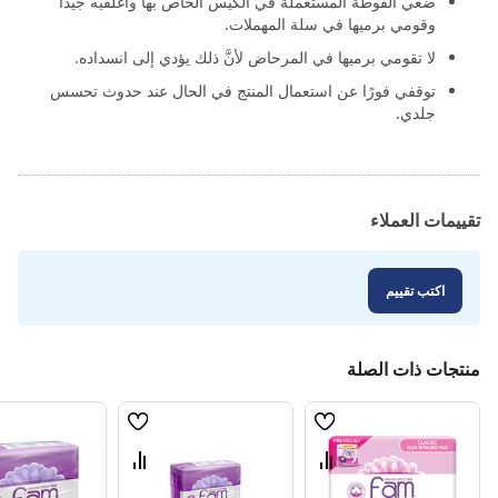
ضعي الفوطة المستعملة في الكيس الخاص بها واغلقيه جيدًا
وقومي برميها في سلة المهملات.
لا تقومي برميها في المرحاض لأنَّ ذلك يؤدي إلى انسداده.
توقفي فورًا عن استعمال المنتج في الحال عند حدوث تحسس
جلدي.
تقييمات العملاء
اكتب تقييم
منتجات ذات الصلة
قائمة
قائمة
الامنيات
الامنيات
قارن
قارن
بين
بين