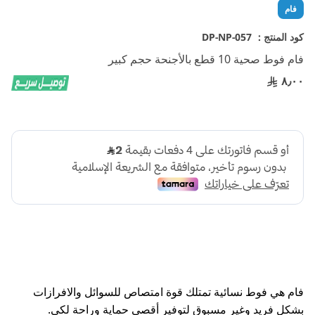
تخطي
فام
إلى
بداية
كود المنتج :
DP-NP-057
معرض
فام فوط صحية 10 قطع بالأجنحة حجم كبير
الصور
٨٫٠٠
فام هي فوط نسائية تمتلك قوة امتصاص للسوائل والافرازات
بشكل فريد وغير مسبوق لتوفير أقصي حماية وراحة لكي.