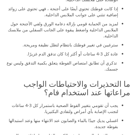
إذا كانت فوطتك تحتوي أيضًا على أجنحة ، فهي تحتوي على زوائد
إضافية تنثني على جوانب الملابس الداخلية.
لمزيد من الحماية قومي بإزالة دعامة الورق ولفي الأجنحة حول
الملابس الداخلية واضغط يبقوة على الجانب السفلي من ملابسك
الداخلية.
سترغبين في تغيير فوطتك بانتظام لتظل نظيفة ومريحة.
عادة كل 3-4 ساعات أو أكثر إذا كان تدفق الدم غزيرًا.
تذكري أن تطابق امتصاص الفوطة يتعلق بكمية التدفق وليس نوع
جسمك.
ما التحذيرات والاحتياطات الواجب
مراعاتها عند استخدام فام؟
يجب أن تقومي بتغيير الفوط الصحية باستمرار كل 3-4 ساعات
لتجنب الإصابة بأي أمراض ولتفادي البكتيريا.
اغسلي يديكِ جيدًا بالماء والصابون عند الانتهاء منها وعند استبدالها
بفوطة جديدة.