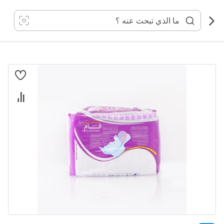
خطي
لى
لمحتوى
انتقل
إلى
النهاية
معرض
الصور