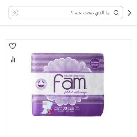
خطي
لى
لمحتوى
انتقل
إلى
النهاية
معرض
الصور