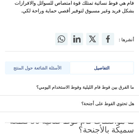
فام هي فوط نسائية تمتلك قوة امتصاص للسوائل والافرازات
بشكل فريد وغير مسبوق لتوفير أقصي حماية وراحة لكي.
أنشرها :
التفاصيل
الأسئلة الشائعة حول المنتج
تم تصميم فام فوط صحية 50 قطعة سميكة بالأجنحة لتوفير أقصى
ما الفرق بين فوط فام الليلية وفوط الاستخدام اليومي؟
درجات الراحة والحماية أثناء الليل. يضمن قلبه فائق الامتصاص جفافًا
يدوم طويلًا، بينما توفر المادة الناعمة والقابلة للتنفس شعورًا مريحًا طوال
هل تحتوي الفوط على أجنحة؟
الليل.
ما مواصفات فام فوط صحية 50 قطعة
سميكة بالأجنحة؟