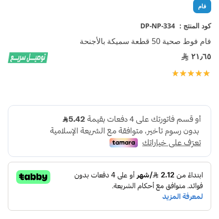
تخطي
فام
إلى
بداية
كود المنتج :
DP-NP-334
معرض
فام فوط صحية 50 قطعة سميكة بالأجنحة
الصور
٢١٫٦٥
تقييم:
100
100
% of