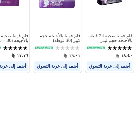
فام فوط صحية 24 قطعة
فام فوط بالأجنحة حجم
فام فوط صحية 
بالأجنحة حجم ليلي
كبير (30 فوطة)
مجاناً)
تقييم:
Rating:
تقييم:
100%
0%
100%
١٧٫٧٦
١٩٫٠١
١٨٫٤٠
أضف إلى عربة التسوق
أضف إلى عربة التسوق
أضف إلى عربة