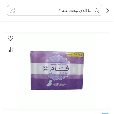
خطي
لى
لمحتوى
انتقل
إلى
النهاية
معرض
الصور