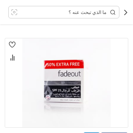
خطي
لى
لمحتوى
انتقل
إلى
النهاية
معرض
الصور