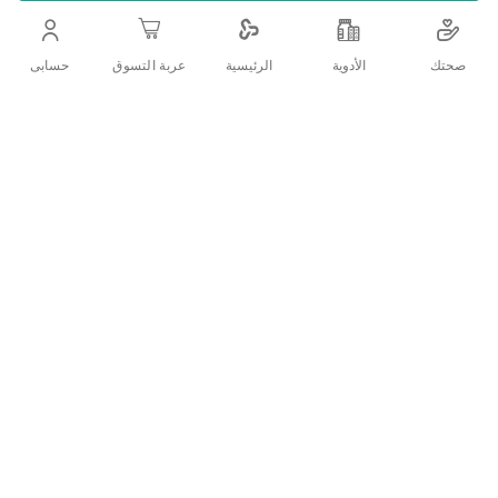
التفاصيل
صحتك
الأدوية
حسابى
الرئيسية
عربة التسوق
هو كريم مُبتكر لتفتيح البشرة خالِ من الكورتيزون يحتوي على العديد من
المواد الفعالة التي تعمل معًا لإيقاف تكون صبغ الميلانين وعلاج تصبغ
البشرة
تقييمات العملاء
اكتب تقييم
منتجات ذات الصلة
قائمة
قائمة
الامنيات
الامنيات
قارن
قارن