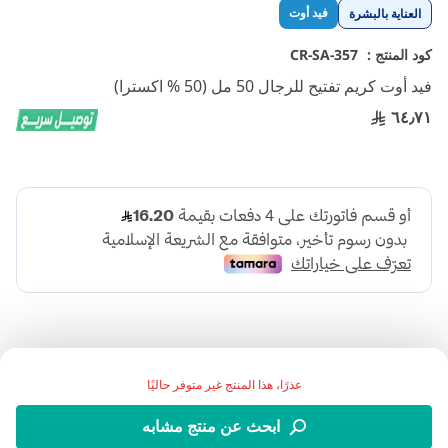
تخطي
فيد أوت
العناية بالبشرة
إلى
بداية
كود المنتج :
CR-SA-357
معرض
فيد أوت كريم تفتيح للرجال 50 مل (50 % اكسترا)
الصور
٦٤٫٧١
عذرًا، هذا المنتج غير متوفر حاليًا
اضف الي قائمة امنياتك
ابحث عن منتج مشابه