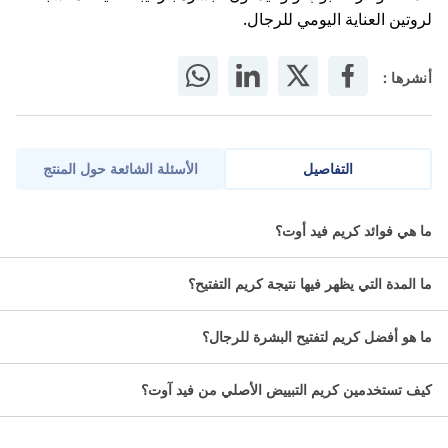
لروتين العناية اليومي للرجال.
أنشرها :
التفاصيل
الأسئلة الشائعة حول المنتج
هو كريم مُبتكر لتفتيح البشرة خالِ من الكورتيزون يحتوي على العديد من
ما هي فوائد كريم فيد أوت؟
المواد الفعالة التي تعمل معًا لإيقاف تكون صبغ الميلانين وعلاج تصبغ
البشرة
ما المدة التي يظهر فيها نتيجة كريم التفتيح؟
هل تبحث عن تفتيح مخصص للرجال
ما هو أفضل كريم لتفتيح البشرة للرجال؟
يحسن مظهر بشرتك بثقة؟
كيف تستخدمين كريم التبييض الأصلي من فيد آوت؟
فيد أوت كريم تفتيح للرجال 50 مل مصمم لمساعدة الرجال على
تقليل مظهر البقع الداكنة والتصبغات الناتجة عن الشمس وآثار
الحبوب