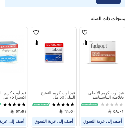
منتجات ذات الصلة
قائمة
قائمة
الامنيات
الامنيات
قارن
قارن
بين
بين
المنتجات
المنتجات
فيد أوت كريم الأصلي
فيد أوت كريم التفتيح
فيد أوت كريم الت
بخلاصة النياسيناميد
الليلى 50 مل
اكسترا 75 مل
مرطب ومفتح للبشرة 50
Rating:
تقييم:
تقييم:
مل
100%
100%
0%
٥٢٫٥١
٦١٫٥٠
٥٨٫٠١
أضف إلى عربة التسوق
أضف إلى عربة التسوق
أضف إلى عربة