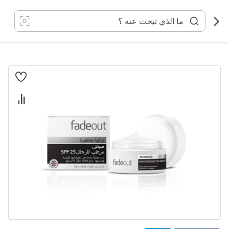
خطي
لى
لمحتوى
انتقل
إلى
النهاية
معرض
الصور