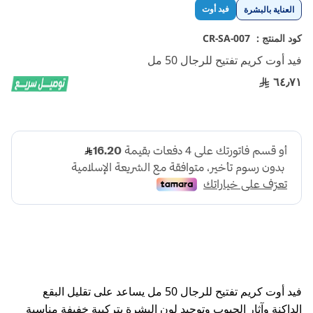
تخطي
فيد أوت
العناية بالبشرة
إلى
بداية
كود المنتج :
CR-SA-007
معرض
فيد أوت كريم تفتيح للرجال 50 مل
الصور
٦٤٫٧١
فيد أوت كريم تفتيح للرجال 50 مل يساعد على تقليل البقع
الداكنة وآثار الحبوب وتوحيد لون البشرة بتركيبة خفيفة مناسبة