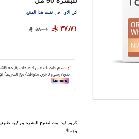
للبشرة 50 مل
كن الاول في تقييم هذا المنتج
٣٧٫٧١
٥٨٫٠١
كريم فيد اوت لتفتيح البشرة بتركيبة طبيعي