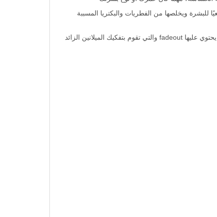
ة الحساسة، مهما كان عمرك أو نوع بشرتك
ًا للبشرة ويخلصها من الفطريات والبكتريا المسببة
كريم فيد اوت للمنطقة الحساسة يعيد لبشرتك لونها الطبيعي المشرق ويزيل عنها الاسمرار بفضل المواد المضادة الأكسدة التي يحتوي عليها fadeout والتي تقوم بتفكيك الميلانين الزائد