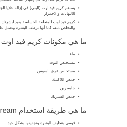
يساعد كريم فيد اوت في إظهار جمالك الطبيعي 
يساهم كريم فيد اوت (البني) في إزالة خلايا ال
للالتهابات والاحمرار
والتخلص منه، كما أنها ترطب البشرة وتعمل على
ما هي مكونات كريم فيد اوت 
ماء
مستخلص التوت
مستخلص عرق السوس
حمض اللاكتيك
جليسرين
حمض الستريك
ما هي طريقة استخدام fade out cream؟