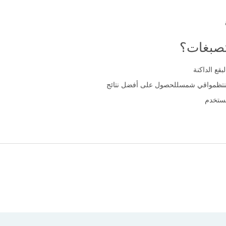
تصبغات؟
قع الداكنة
لمنتظمواقي شمسللحصول على أفضل نتائج
مستخدم