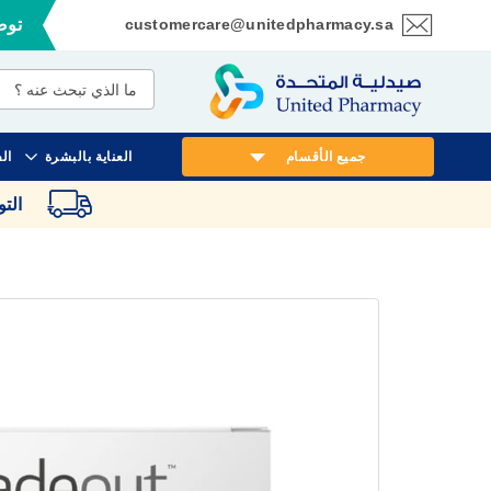
customercare@unitedpharmacy.sa
توصي
تخطي
إلى
المحتوى
جميع الأقسام
العناية بالبشرة
ال
الت
انتقل
إلى
النهاية
معرض
الصور