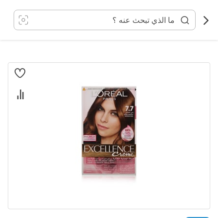
خطي
لى
لمحتوى
انتقل
إلى
النهاية
معرض
الصور