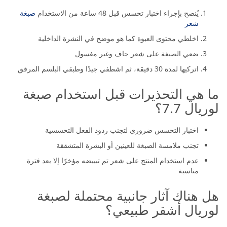
يُنصح بإجراء اختبار تحسس قبل 48 ساعة من الاستخدام
صبغة
شعر
اخلطي محتوى العبوة كما هو موضح في النشرة الداخلية
ضعي الصبغة على شعر جاف وغير مغسول
اتركيها لمدة 30 دقيقة، ثم اشطفي جيدًا وطبقي البلسم المرفق
ما هي التحذيرات قبل استخدام صبغة
لوريال 7.7؟
اختبار التحسس ضروري لتجنب ردود الفعل التحسسية
تجنب ملامسة الصبغة للعينين أو البشرة المتشققة
عدم استخدام المنتج على شعر تم تبييضه مؤخرًا إلا بعد فترة
مناسبة
هل هناك آثار جانبية محتملة لصبغة
لوريال أشقر طبيعي؟