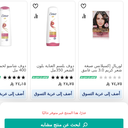
قائمة
قائمة
الامنيات
الامنيات
قارن
قارن
بين
بين
المنتجات
المنتجات
لوريال إكسيلانس صبغة
دوف بلسم العناية بلون
دوف شامبو لحماي
شعر كريم 3.0 بنى غامق
الشعر 350مل
400 مل
Rating:
تقييم:
تقييم:
100%
100%
0%
٢٤٫١٥
٢٨٫٧٥
٧٤٫٧٥
أضف إلى عربة التسوق
أضف إلى عربة التسوق
أضف إلى عربة
عذرًا، هذا المنتج غير متوفر حاليًا
ابحث عن منتج مشابه