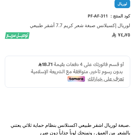
تخطي
لوريال
إلى
بداية
كود المنتج :
PF-AF-311
معرض
لوريال إكسيلانس صبغة شعر كريم 7.7 أشقر طبيعي
الصور
٧٤٫٧٥
.صبغة لوريال اشقر طبيعي اكسنلانس بنظام حماية ثلاثي يعتني
بالشعر من العمق ، وتمنحك لوناً جذاباً دون ضرر