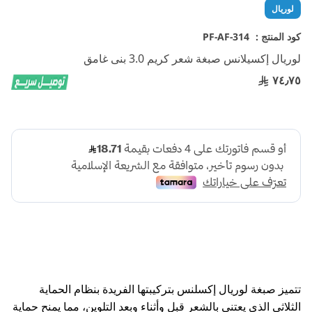
تخطي
لوريال
إلى
بداية
كود المنتج :
PF-AF-314
معرض
لوريال إكسيلانس صبغة شعر كريم 3.0 بنى غامق
الصور
٧٤٫٧٥
تتميز صبغة لوريال إكسلنس بتركيبتها الفريدة بنظام الحماية
الثلاثي الذي يعتني بالشعر قبل وأثناء وبعد التلوين، مما يمنح حماية