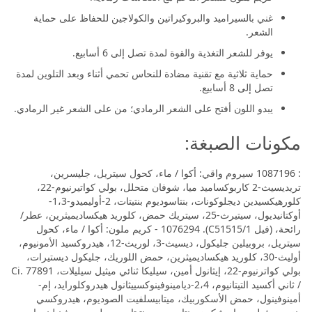
غني بالسيراميد والبروكيراتين والكولاجين للحفاظ على حماية
الشعر.
يوفر للشعر التغذية والقوة لمدة تصل إلى 6 أسابيع.
حماية ثلاثية مع تقنية مضادة للنحاس تحمي أثناء وبعد التلوين لمدة
تصل إلى 8 أسابيع.
يبدو اللون أفتح على الشعر الرمادي؛ من على الشعر غير الرمادي.
مكونات الصبغة:
: 1087196 سيروم واقي: أكوا / ماء، كحول سيتريل، جليسرين،
تريديسيث-2 كاربوكساميد ميا، شوفان متحلل، بولي كواتيرنيوم-22،
كلورهيكسيدين ديجلوكونات، بنتاسوديوم بنتيتات، 2-أوليميدو-1،3-
أوكتانيديول، سيتيرث-25، سيتريك حمض، كلوريد هيكساديميثرين، عطر/
رائحة، (فيل C51515/1). 1076294 - كريم ملون: أكوا / ماء، كحول
سيتريل، بروبيلين جليكول، ديسيث-3، لوريث-12، هيدروكسيد الأمونيوم،
أوليث-30، كلوريد هيكساديميثرين، حمض اللوريك، جليكول ديستيرات،
بولي كواترنيوم-22، إيثانول أمين، سيليكا ثنائي ميثيل سيليلات، Ci. 77891
/ ثاني أكسيد التيتانيوم، 2،4-ديامينوفينوكسييثانول هيدروكلورايد، إم-
أمينوفينول، حمض الأسكوربيك، ميتابيسلفيت الصوديوم، هيدروكسي