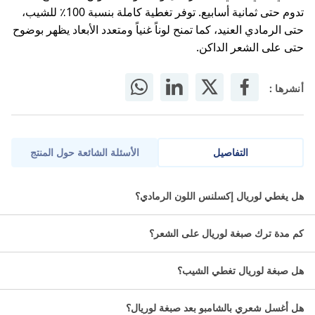
تدوم حتى ثمانية أسابيع. توفر تغطية كاملة بنسبة 100٪ للشيب،
حتى الرمادي العنيد، كما تمنح لوناً غنياً ومتعدد الأبعاد يظهر بوضوح
حتى على الشعر الداكن.
أنشرها :
التفاصيل
الأسئلة الشائعة حول المنتج
إكسلانس
صبغة شعر
بني غامق ليست مجرد لون، بل هي تجربة متكاملة
هل يغطي لوريال إكسلنس اللون الرمادي؟
من عنايتك، وأناقتك، وثقتك. امنحي شعرك إشراقة متطورة بلمسة راقية
تدوم، وتألقي كل يوم بمظهر يعكس ذوقك الرفيع.
كم مدة ترك صبغة لوريال على الشعر؟
ما مواصفات إكسلانس صبغة بني
هل صبغة لوريال تغطي الشيب؟
غامق؟
هل أغسل شعري بالشامبو بعد صبغة لوريال؟
التصنيف الفرعي:لون شعر دائم.