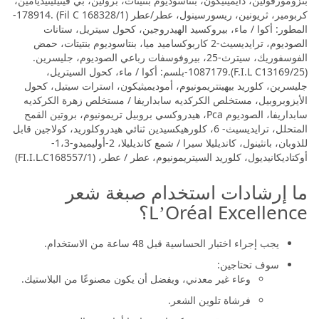
بنزومورفولين، دايميثيكون، بنتاسوديوم بنتيتات، برولين، بي فينيلينيديامين،
كربومير، ثريونين، ريسورسينول، عطر/عطر (Fil C 168328/1) .178914-
المطور: أكوا / ماء، بيروكسيد الهيدروجين، كحول سيتريل، ستانات
الصوديوم، ترايديسيث-2 كاربوكساميد ميا، بنتاسوديوم بنتيتات، حمض
الفوسفوريك، سيترث-25، بيروفوسفات رباعي الصوديوم، جليسرين.
(F.I.L C13169/25).1087179-بلسم: أكوا / ماء، كحول السيتريل،
جليسرين، كلوريد بيهينتريمونيوم، أموديميثيكون، استرات سيتيل، كحول
الأيزوبروبيل، مستخلص الكركديه سابداريفا / مستخلص زهرة الكركديه
سابداريفا، الصوديوم Pca، هيدروكسي بروبيل تريمونيوم، بروتين القمح
المتحلل، ترايديسيث- 6، كلورهيكسيدين ثنائي هيدروكلوريد، كولاجين قابل
للذوبان، بانثينول، كانديليلا سيرا / شمع كانديليلا، 2-أوليميدو-1،3-
أوكتاديكانيديول، كلوريد السيتريمونيوم، عطر / عطر، (FI.I.L.C168557/1)
ما إرشادات استخدام صبغة شعر
L’Oréal Excellence؟
يجب إجراء اختبار الحساسية قبل 48 ساعة من الاستخدام.
سوف تحتاجين:
وعاء غير معدني، ويفضل أن يكون مصنوعًا من البلاستيك.
فرشاة تلوين الشعر.