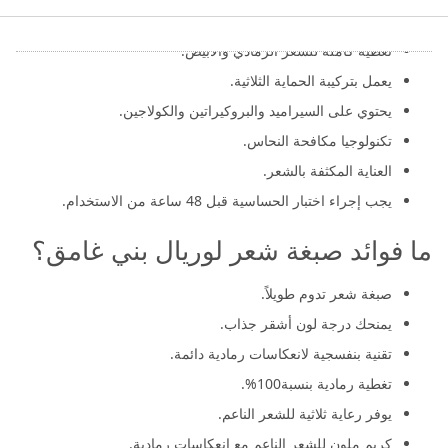
ينتمي إلى: العناية بالشعر والجمال.
تغطية كاملة للشعر الرمادي والأبيض.
يعمل بتركيبة الحماية الثلاثية.
يحتوي على السيراميد والبروكيراتين والكولاجين.
تكنولوجيا مكافحة النحاس.
العناية المكثفة بالشعر.
يجب إجراء اختبار الحساسية قبل 48 ساعة من الاستخدام.
ما فوائد صبغة شعر لوريال بني غامق؟
صبغة شعر تدوم طويلاً.
يمنحك درجة لون أشقر جذاب.
تقنية بنفسجية لانعكاسات رمادية دائمة.
تغطية رمادية بنسبة100%.
يوفر رعاية ثلاثية للشعر الناعم.
كريم ملون للشعر الناعم مع انعكاسات رمادية.