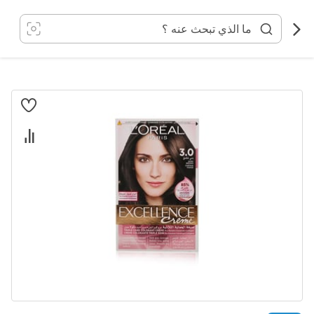
خطي
لى
لمحتوى
انتقل
إلى
النهاية
معرض
الصور