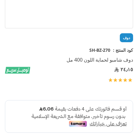
تخطي
دوف
إلى
بداية
كود المنتج :
SH-BZ-270
معرض
دوف شامبو لحماية اللون 400 مل
الصور
٢٤٫١٥
تقييم:
100
100
% of