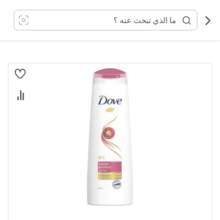
خطي
لى
لمحتوى
انتقل
إلى
النهاية
معرض
الصور