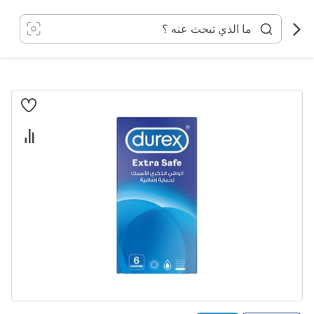
خطي
لى
لمحتوى
انتقل
إلى
النهاية
معرض
الصور