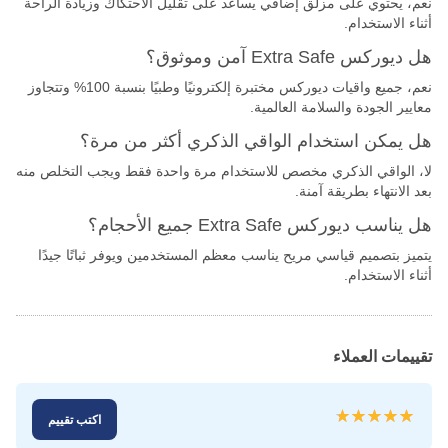
نعم، يحتوي على مزلق إضافي يساعد على تقليل الاحتكاك وزيادة الراحة
أثناء الاستخدام.
هل ديوركس Extra Safe آمن وموثوق؟
نعم، جميع واقيات ديوركس مختبرة إلكترونيًا وطبيًا بنسبة 100% وتتجاوز
معايير الجودة والسلامة العالمية.
هل يمكن استخدام الواقي الذكري أكثر من مرة؟
لا، الواقي الذكري مخصص للاستخدام مرة واحدة فقط ويجب التخلص منه
بعد الانتهاء بطريقة آمنة.
هل يناسب ديوركس Extra Safe جميع الأحجام؟
يتميز بتصميم قياسي مريح يناسب معظم المستخدمين ويوفر ثباتًا جيدًا
أثناء الاستخدام.
تقييمات العملاء
تقييم:
اكتب تقييم
100
100
% of