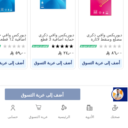
ديوريكس واقي ذكري
ديوريكس واقي ذكري
ديوركس واقي ح
مضلع ومنقط لاثارة
حماية اضافية 3 قطع
اضافية 12 قطعة
كليكما 12 قطعة
Rating:
تقييم:
Rating:
0%
93%
0%
٥٩٫٠٠
٢٤٫٠٠
٨٦٫٠٠
أضف إلى عربة التسوق
أضف إلى عربة التسوق
أضف إلى عربة
أضف إلى عربة التسوق
صحتك
الأدوية
حسابى
الرئيسية
عربة التسوق