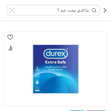
خطي
لى
لمحتوى
انتقل
إلى
النهاية
معرض
الصور