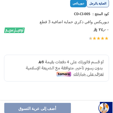
تخطي
ديوريكس
العناية بالرجل
إلى
بداية
كود المنتج :
CD-CI-005
معرض
ديوريكس واقي ذكري حماية اضافية 3 قطع
الصور
٢٤٫٠٠
تقييم:
100
93
% of
أضف إلى عربة التسوق
ديوركس واقي ذكري حماية إضافية 3 قطع بسمك أكبر ومزلق