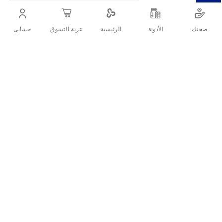
إضافي لمزيد من الأمان والراحة مع جودة عالمية موثوقة.
صحتك
الأدوية
حسابى
الرئيسية
عربة التسوق
أنشرها :
التفاصيل
ديوركس واقي ذكري حماية إضافية هو الخيار المثالي لمن يبحث عن
أمان
أعلى مع راحة مميزة
. يتميز بسمك أكبر قليلاً مع مزلق إضافي ليمنحك
شعورًا بالثقة دون التأثير على الإحساس، مع جودة عالمية من العلامة
التجارية الأولى في مجال الواقيات الذكرية.
ما هي مميزات ديوركس Extra Safe؟
✔ سمك أكبر قليلاً لمزيد من الأمان
✔ مزلق إضافي لراحة أفضل أثناء الاستخدام