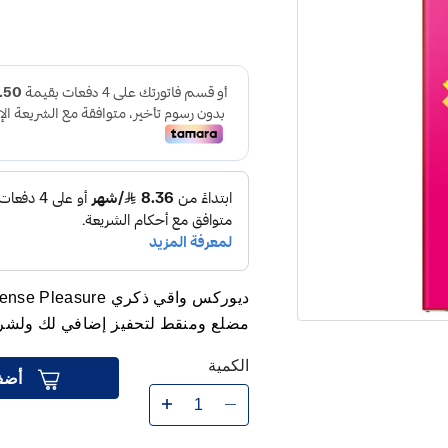
مضلع ومنقط لتحفيز إضافي لك ولشريك
الكمية
أضف