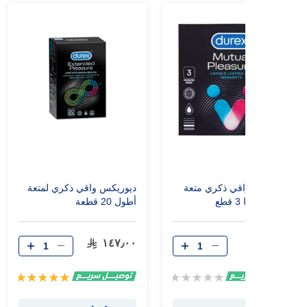
ديوريكس واقي ذكري متعة
ديوريكس واقي ذكري لمتعة
أكثر لكليكما 3 قطع
أطول 20 قطعة
١٤٧٫٠٠
٣٢٫٠٠
Rating:
تقييم:
100%
0%