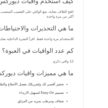
كيف أستخدم واقيات ديوركس Intense Pleasure بشكل صحي
افتح الغلاف بعناية، ضع الواقي على القضيب المنتصب 
أكثر من مرة واحدة.
ما هي التحذيرات والاحتياطا
للاستخدام مرة واحدة فقط. اقرأ النشرة الداخلية بعناية قب
كم عدد الواقيات في العبوة؟
12 واقي ذكري
ما هي مميزات واقيات ديوركس ense Pleasure
تحفيز أقصى لك ولشريكك بفضل الأضلاع والنقا
تصميم Easy-On لتسهيل الارتداء
شفاف ومرطب بمزيد من المزلق