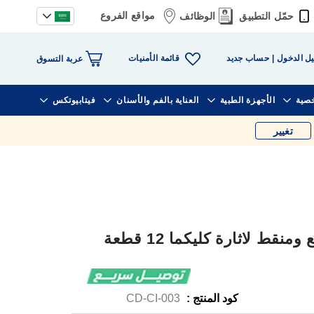
مواقع الفروع
حمّل التطبيق
الوظائف
قائمة الأمنيات
ل الدخول
حساب جديد
عربة التسوق
خصية
الأجهزة الطبية
العناية بالفم والأسنان
فيتابيوتكس
تغيير
ط لاثارة كليكما 12 قطعة
كود المنتج :
CD-CI-003