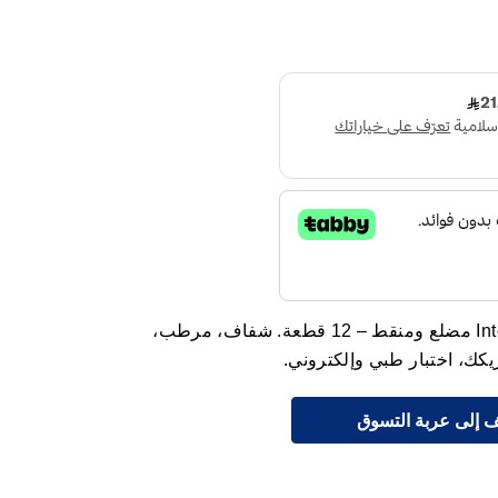
ديوركس واقي ذكري Intense Pleasure مضلع ومنقط – 12 قطعة. شفاف، مرطب،
ك، اختبار طبي وإلكتروني.
 إلى عربة التسوق