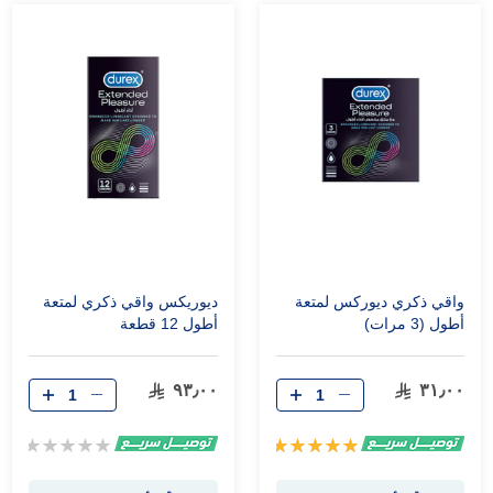
واقي ذكري ديوركس لمتعة
ديوريكس واقي ذكري لمتعة
أطول (3 مرات)
أطول 12 قطعة
٩٣٫٠٠
٣١٫٠٠
تقييم:
Rating:
0%
100%