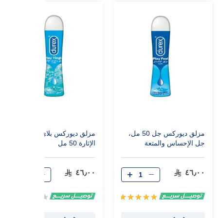
مزلق ديوركس جل 50 مل،
مزلق ديوركس بلاي وخزات
جل الإحساس والمتعة
الإثارة 50 مل
٤٦٫٠٠
٤٦٫٠٠
تقييم:
Rating:
0%
100%