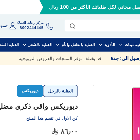
ل مجاني لكل طلباتك الأكثر من 100 ريال
مركز رعاية العملاء
تسجي
8002444445
فيتامينات
الأدوية
العناية بالطفل والأم
العناية بالشعر
العناية الش
وصيل الي
:
جدة
قد يختلف توفر المنتجات والعروض الترويجية.
ديوريكس
العناية بالرجل
ديوريكس واقي ذكري مضلع ومنق
كن الاول في تقييم هذا المنتج
٨٦٫٠٠