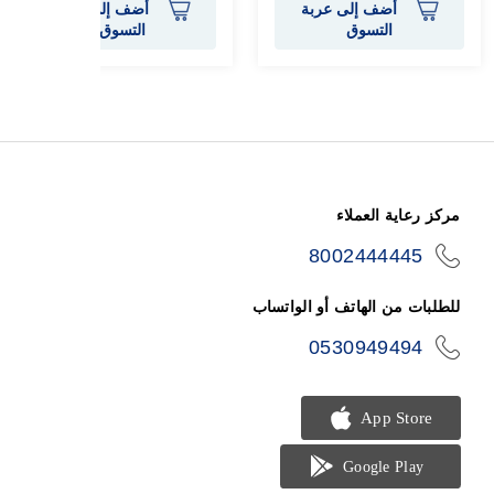
أضف إلى عربة
أضف إلى عربة
التسوق
التسوق
مركز رعاية العملاء
8002444445
icon-
phone
للطلبات من الهاتف أو الواتساب
0530949494
icon-
phone