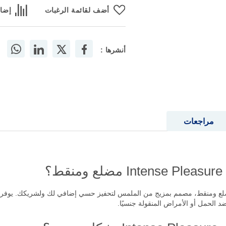
أضف لقائمة الرغبات
إضاف
أنشرها :
مراجعات
؟
Intense شفاف ومزلق، مضلع ومنقط، مصمم بمزيج من الملمس لتحفيز حسي إضافي لك ولشريكك. ي