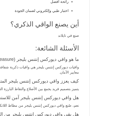
رائحة أفضل
اختبار طبي وإلكتروني لضمان الجودة
أين يصنع الواقي الذكري؟
صنع في تايلاند
الأسئلة الشائعة:
ما هو واقي ديوركس إنتنس بليجر (Intense Pleasure)؟
واقيات ديوركس إنتنس بليجر هي واقيات ذكرية شفافة 
معايير الأمان.
كيف يعزز واقي ديوركس إنتنس بليجر المتعة 
يتميز بتصميم فريد يجمع بين الأضلاع والنقاط البارزة 
هل واقي ديوركس إنتنس بليجر آمن للاست
نعم، صُنع واقي ديوركس إنتنس بليجر من مطاط اللاتكس الطبيعي عالي الجودة، وتم اختباره إ
هل يقي واقي ديوركس إنتنس بليجر من الحم