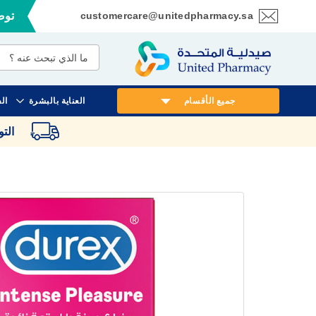
customercare@unitedpharmacy.sa
توصي
تخطي
إلى
المحتوى
جميع الأقسام
العناية بالبشرة
ال
الت
انتقل
إلى
النهاية
معرض
الصور