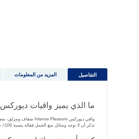
إلى
بداية
معرض
الصور
المزيد من المعلومات
التفاصيل
ما الذي يميز واقيات ديوركس Intense Pleasure مضلع ومنقط
واقي ديوركس  Pleasure
تذكر أن لا توجد وسائل منع الحمل فعالة بنسبة 100٪ ضد الحمل أو الأمراض المنقولة جنسيًا.