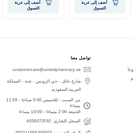
أضف إلى عربة
أضف إلى عربة
التسوق
التسوق
تواصل معنا
وعا
customercare@unitedpharmacy.sa
icon-
email
م
شارع حائل - حي الرويس - جدة - المملكة
العربية السعودية
من السبت - للخميس 9:00 صباحا - 11:59
مساءا
الجمعة 2:00 مساءا - 10:00 مساءا
السجل التجاري: 4030072592
الرقم الضريبي: 300211666300003