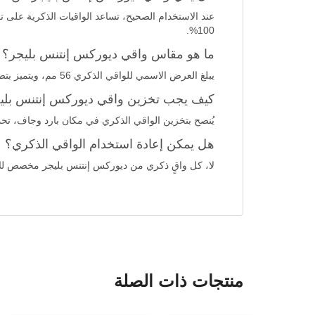
عند الاستخدام الصحيح، تساعد الواقيات الذكرية على ت
100%.
ما هو مقاس واقي ديوركس إنتنس بليجر؟
يبلغ العرض الاسمي للواقي الذكري 56 مم، ويتميز بتصميم Easy-On مع حلمة في النهاية لسهولة الارتداء وملاءمة مريحة.
كيف يجب تخزين واقي ديوركس إنتنس بلي
يُنصح بتخزين الواقي الذكري في مكان بارد وجاف، تحت درجة حرارة 30° مئوية، وبعيدًا عن أشعة الشمس 
هل يمكن إعادة استخدام الواقي الذكري؟
لا، كل واقٍ ذكري من ديوركس إنتنس بليجر مخصص للا
منتجات ذات الصلة