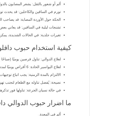
ألم أو شعور بالثقل: يشعر المصابون بالدو
تورم في الساقين والكاحلين: قد يحدث تور
الحكة حول الأوردة المصابة: قد يصاحب ال
تشنجات ليلية في الساقين: قد يعاني بعض
تغيرات جلدية: في الحالات الشديدة، يمك
كيفية استخدام حبوب دافلون 0
لعلاج الدوالي: تناول قرصين يوميًا (صباحًا 
لعلاج البواسير الحادة: 6 أقراص يوميًا لمدة 4 أيام (قرصين ثلاث مرات يوميًا)، ثم 4 أقراص يوميًا لمدة 3 أيام (قرصين مرتين يوميًا).
الالتزام بالمدة الزمنية: يجب اتباع توجيها
نصيحة: يُفضل تناوله مع الطعام لتجنب تهيج
في حالة نسيان الجرعة: تناولها فور تذكرها، 
ما اضرار حبوب الدوالي دا
ألم في المعدة.