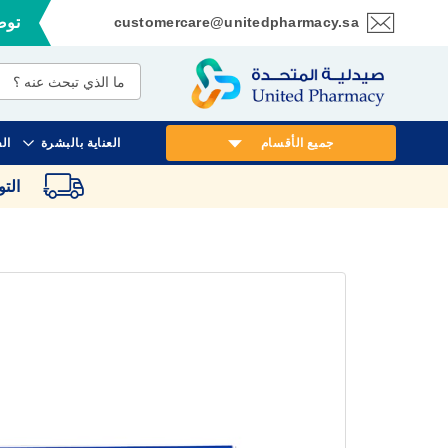
customercare@unitedpharmacy.sa
توصي
تخطي
إلى
المحتوى
جميع الأقسام
العناية بالبشرة
ال
الت
انتقل
إلى
النهاية
معرض
الصور