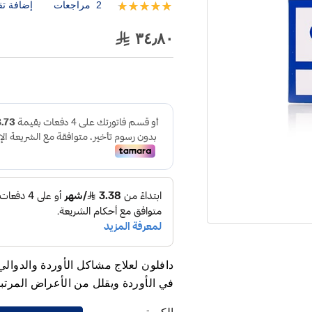
2
مراجعات
إضافة تق
تقييم:
100
100
% of
٣٤٫٨٠
دافلون لعلاج مشاكل الأوردة والدوالي
في الأوردة ويقلل من الأعراض المرتبط