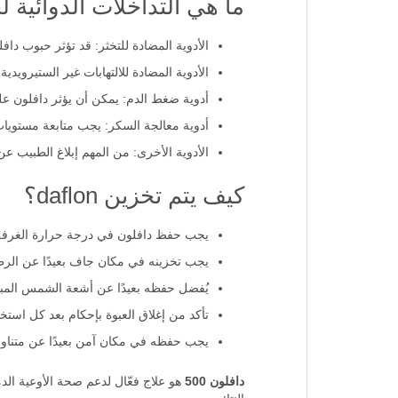
ما هي التداخلات الدوائية 
الأدوية المضادة للتخثر: قد تؤثر حبوب داف
الأدوية المضادة للالتهابات غير الستيرويدية (NSAIDs): قد تزيد من خطر حدوث مشاكل في الجهاز الهضمي عند استخدامها مع دافلون، لذا يُفضل الحذر عند تناولها م
أدوية ضغط الدم: يمكن أن يؤثر دافلون عل
أدوية معالجة السكر: يجب متابعة مستويا
الأدوية الأخرى: من المهم إبلاغ الطبيب عن 
كيف يتم تخزين daflon؟
يجب حفظ دافلون في درجة حرارة الغرفة، بين 20-25 درجة
يجب تخزينه في مكان جاف بعيدًا عن الرط
يُفضل حفظه بعيدًا عن أشعة الشمس المباش
تأكد من إغلاق العبوة بإحكام بعد كل استخد
يجب حفظه في مكان آمن بعيدًا عن متناول
دافلون 500
هو علاج فعّال لدعم صحة الأوعية ال