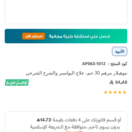
تخطي
إلى
بداية
معرض
الأدوية
الصور
كود المنتج :
1012-AP063
نيوهيلار مرهم 30 جم، علاج البواسير والشرخ الشرجي
٥٨٫٨٥
تقييم:
100
100
% of