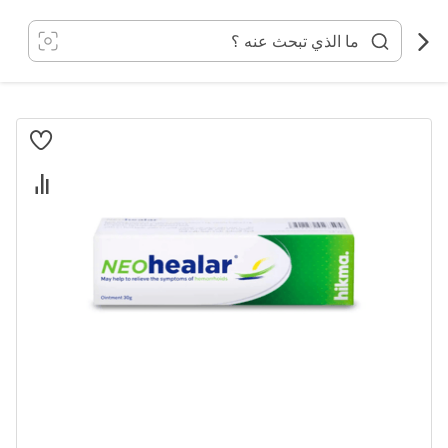
خطي
لى
لمحتوى
انتقل
إلى
النهاية
معرض
الصور