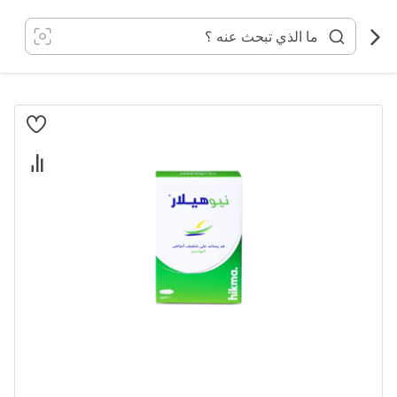
خطي
لى
لمحتوى
انتقل
إلى
النهاية
معرض
الصور