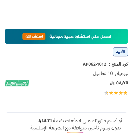
تخطي
إلى
بداية
معرض
الأدوية
الصور
كود المنتج :
1012-AP062
نيوهيلار 10 تحاميل
٥٨٫٧٥
تقييم:
100
93
% of