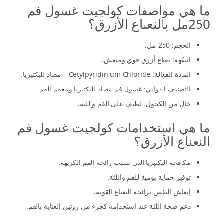
ما هي مواصفات كولجيت غسول فم
250مل بالنعناع الأزرق؟
الحجم: 250 مل.
النكهة: نعناع أزرق قوي ومنعش.
المادة الفعالة: Cetylpyridinium Chloride – مضاد للبكتيريا.
التصنيف الدوائي: غسول فم مضاد للبكتيريا ومعقم للفم.
خالٍ من الكحول، لطيف على الفم واللثة.
ما هي استخدامات كولجيت غسول فم
النعناع الأزرق؟
مكافحة البكتيريا التي تسبب رائحة الفم الكريهة.
توفير حماية يومية للفم واللثة.
إنعاش النفس برائحة النعناع القوية.
دعم صحة اللثة عند استخدامه كجزء من روتين العناية بالفم.