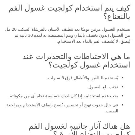
كيف يتم استخدام كولجيت غسول الفم
بالنعناع؟
يستخدم الغسول مرتين يوميًا بعد تنظيف الأسنان بالفرشاة. يُسكب 20 مل
من الغسول (بدون تخفيف بالماء) ويتم المضمضة به لمدة 30 ثانية ثم
يُبصق. لا يُشطف الفم بالماء بعد الاستخدام.
ما هي الاحتياطات والتحذيرات عند
استخدام غسول كولجيت؟
يُستخدم للبالغين والأطفال فوق 6 سنوات.
تجنب بلع الغسول.
يجب عدم استخدامه إذا كان لديك حساسية تجاه أي من مكوناته.
في حال حدوث تهيج أو تحسس، يُنصح بإيقاف الاستخدام ومراجعة
الطبيب.
هل هناك آثار جانبية لغسول الفم
كولجيت بالنعناع الأزرق؟