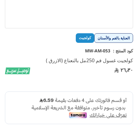
تخطي
كولجيت
العناية بالفم والأسنان
إلى
بداية
كود المنتج :
MW-AM-053
معرض
كولجيت غسول فم 250مل بالنعناع (الازرق )
الصور
٢٦٫٣٠