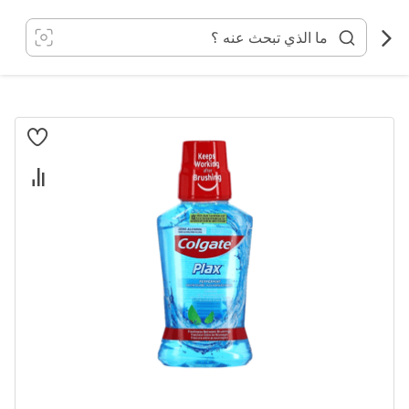
خطي
لى
لمحتوى
انتقل
إلى
النهاية
معرض
الصور