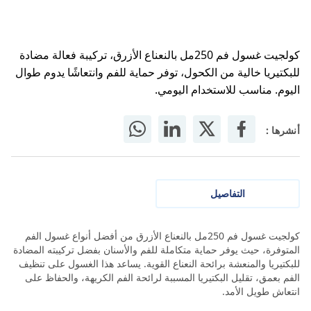
كولجيت غسول فم 250مل بالنعناع الأزرق، تركيبة فعالة مضادة
للبكتيريا خالية من الكحول، توفر حماية للفم وانتعاشًا يدوم طوال
اليوم. مناسب للاستخدام اليومي.
أنشرها :
التفاصيل
كولجيت غسول فم 250مل بالنعناع الأزرق من أفضل أنواع غسول الفم
المتوفرة، حيث يوفر حماية متكاملة للفم والأسنان بفضل تركيبته المضادة
للبكتيريا والمنعشة برائحة النعناع القوية. يساعد هذا الغسول على تنظيف
الفم بعمق، تقليل البكتيريا المسببة لرائحة الفم الكريهة، والحفاظ على
انتعاش طويل الأمد.