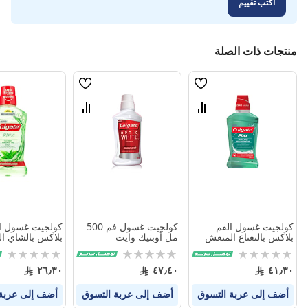
اكتب تقييم
منتجات ذات الصلة
قائمة
قائمة
الامنيات
الامنيات
قارن
قارن
بين
بين
المنتجات
المنتجات
كولجيت غسول الفم
كولجيت غسول فم 500
كولجيت غسول ا
بلاكس بالنعناع المنعش
مل أوبتيك وايت
بلاكس بالشاي ا
500 مل
250 مل
Rating:
Rating:
Rating:
0%
0%
0%
٢٦٫٣٠
٤٧٫٤٠
٤١٫٣٠
أضف إلى عربة التسوق
أضف إلى عربة التسوق
أضف إلى عربة