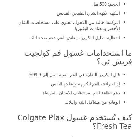
الحجم: 500 مل
النكهة: نكهة الشاي الطبيعي المنعش
التركيبة: خالية من الكحول، تحتوي على مستخلصات الشاي
الأخضر ومضادات البكتيريا
الفعالية: تقليل البكتيريا، إنعاش الفم، دعم صحة اللثة
ما استخدامات غسول فم كولجيت
فريش تي؟
قتل البكتيريا الضارة في الفم بنسبة تصل إلى 99.9%
إزالة رائحة الفم الكريهة وإنعاش النفس
دعم نظافة الفم بعد تنظيف الأسنان بالفرشاة
الوقاية من مشاكل اللثة والبلاك
كيف يُستخدم غسول Colgate Plax
Fresh Tea؟