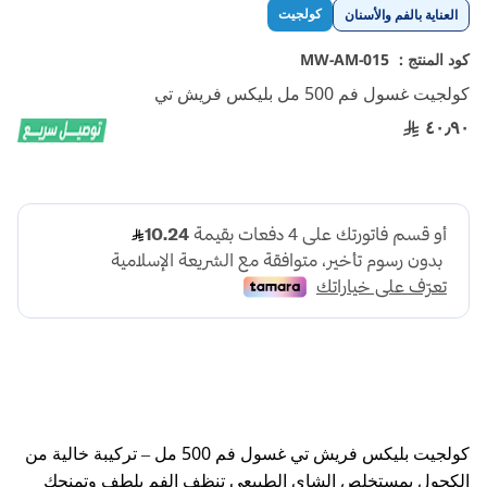
تخطي
كولجيت
العناية بالفم والأسنان
إلى
بداية
كود المنتج :
MW-AM-015
معرض
كولجيت غسول فم 500 مل بليكس فريش تي
الصور
٤٠٫٩٠
كولجيت بليكس فريش تي غسول فم 500 مل – تركيبة خالية من
الكحول بمستخلص الشاي الطبيعي تنظف الفم بلطف وتمنحك