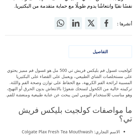
نفسًا نقيًا وانتعاشًا يدوم طويلًا مع حماية متقدمة من البكتيريا.
أنشرها :
التفاصيل
كولجيت غسول فم بليكس فريش تي 500 مل هو غسول فم مميز يحتوي
على مستخلصات الشاي الطبيعي، ويعمل على القضاء على البكتيريا
المسببة لرائحة الفم الكريهة، مع الحفاظ على توازن وصحة الفم واللثة.
تركيبته خالية من الكحول لتمنحك شعورًا بالانتعاش بدون الحرق أو التهيج،
وهو مناسب للاستخدام اليومي لمن يبحث عن عناية طبيعية ومنعشة للفم.
ما مواصفات كولجيت بليكس فريش
تي؟
الاسم التجاري: Colgate Plax Fresh Tea Mouthwash