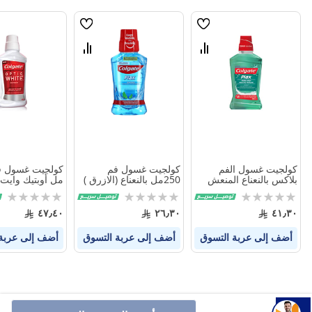
قائمة
قائمة
الامنيات
الامنيات
قارن
قارن
بين
بين
المنتجات
المنتجات
كولجيت غسول الفم
كولجيت غسول فم
بلاكس بالنعناع المنعش
250مل بالنعناع (الازرق )
مل أوبتيك وايت
500 مل
Rating:
Rating:
Rating:
0%
0%
0%
٤٧٫٤٠
٢٦٫٣٠
٤١٫٣٠
أضف إلى عربة التسوق
أضف إلى عربة التسوق
أضف إلى عربة