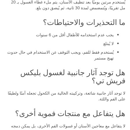
يُستخدم مرتين يوميًا بعد تنظيف الأسنان، يتم ملء غطاء الغسول بـ 20
مل تقريبًا، ويُتمضمض لمدة 30 ثانية، ثم يُبصق دون بلع.
ما التحذيرات والاحتياطات؟
يجب عدم استخدامه للأطفال أقل من 6 سنوات
لا يُبتلع
يُستخدم فقط للفم، ويجب التوقف عن الاستخدام في حال حدوث
تهيج مستمر
هل توجد آثار جانبية لغسول بليكس
فريش تي؟
لا توجد آثار جانبية شائعة، وتركيبته الخالية من الكحول تجعله آمنًا ولطيفًا
على الفم واللثة.
هل يتفاعل مع منتجات فموية أخرى؟
لا يتفاعل مع معاجين الأسنان أو غسولات الفم الأخرى، بل يمكن دمجه