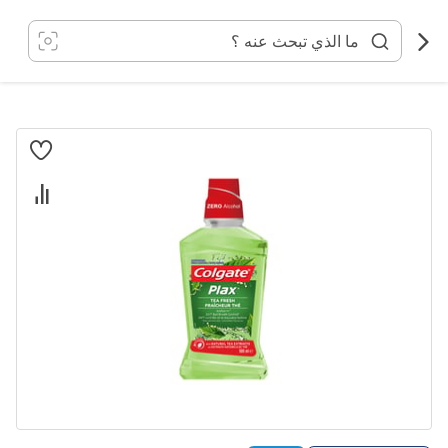
خطي
لى
لمحتوى
انتقل
إلى
النهاية
معرض
الصور